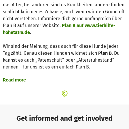
das Alter, bei anderen sind es Krankheiten, andere finden
schlicht kein neues Zuhause, auch wenn wir den Grund oft
nicht verstehen. Informiere dich gerne umfangreich über
Plan B auf unserer Website:
Plan B auf www.tierhilfe-
hohetatra.de
.
Wir sind der Meinung, dass auch für diese Hunde jeder
Tag zählt. Genau diesen Hunden widmet sich
Plan B
. Du
kannst es auch „Patenschaft“ oder „Altersruhestand“
nennen – für uns ist es ein einfach Plan B.
Read more
Mit Plan B will die Tierhilfe Hohe Tatra für all die Hunde
lebenswerte Bedingungen und liebevolle Betreuung
sichern, für die wir eine Einreise nach Deutschland nicht
ermöglichen können.
200€ monatlich oder 2.400€ pro Jahr
sichern für unsere
Get informed and get involved
Plan B Hunde Medikamente, tierärztliche Betreuung,