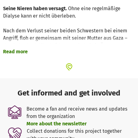
Seine Nieren haben versagt.
Ohne eine regelmäßige
Dialyse kann er nicht überleben.
Nach dem Verlust seiner beiden Schwestern bei einem
Angriff, floh er gemeinsam mit seiner Mutter aus Gaza –
durch das Nadelöhr Rafah. Jetzt sind sie in Ägypten, ohne
Read more
Papiere, ohne Wohnung, ohne Gewissheit, wie es
weitergeht.
Seine Mutter ist verzweifelt. Ibrahim liegt täglich an der
Dialyse.
Get informed and get involved
Ein stiller Kämpfer – mit einem Lächeln, das uns zutiefst
berührt hat.
Become a fan and receive news and updates
from the organization
Wir haben ihn persönlich kennengelernt.
More about the newsletter
Collect donations for this project together
Ein Kind, das nie Kind sein durfte. Eine Mutter, die