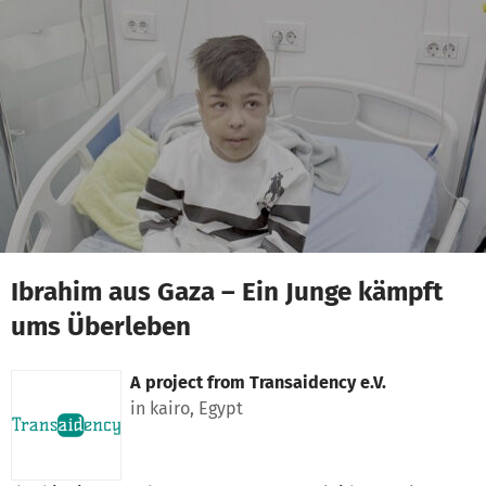
Skip to main content
Show accessibility statement
Ibrahim aus Gaza – Ein Junge kämpft
ums Überleben
A project from
Transaidency e.V.
in kairo, Egypt