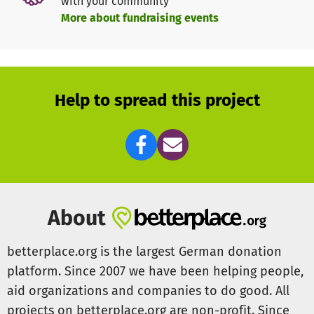
with your community
inmitten der Trümmer nur eines kennt: Hoffnung.
More about fundraising events
Jetzt wollen wir ihn nicht allein lassen.
Wir möchten mit eurer Hilfe das sichern, was ihm
niemand nehmen darf:
sein Recht zu leben.
Help to spread this project
Immer wieder stehen Menschen plötzlich vor
existenziellen Herausforderungen – sei es durch
Krankheit, Verlust der Unterkunft oder andere akute
Notlagen. In solchen Fällen leisten wir im Rahmen unserer
humanitären Projektarbeit gezielte
Einzelfallunterstützung. Diese Hilfen sind Bestandteil
About
unserer regelmäßigen Aktivitäten und richten sich an
Menschen, die kurzfristig und unbürokratisch
betterplace.org is the largest German donation
Unterstützung benötigen.
platform. Since 2007 we have been helping people,
aid organizations and companies to do good. All
projects on betterplace.org are non-profit. Since