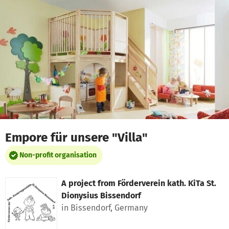
Skip to main content
Show accessibility statement
Empore für unsere "Villa"
Non-profit organisation
A project from
Förderverein kath. KiTa St.
Dionysius Bissendorf
in Bissendorf, Germany