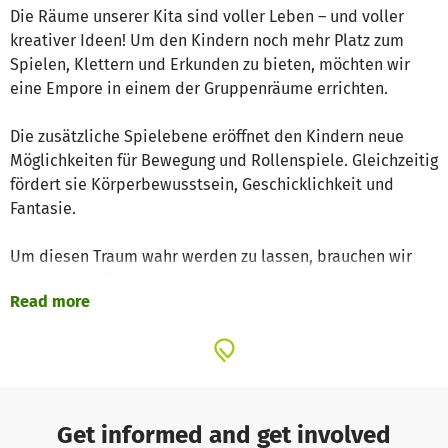
Die Räume unserer Kita sind voller Leben – und voller
kreativer Ideen! Um den Kindern noch mehr Platz zum
Spielen, Klettern und Erkunden zu bieten, möchten wir
eine Empore in einem der Gruppenräume errichten.
Die zusätzliche Spielebene eröffnet den Kindern neue
Möglichkeiten für Bewegung und Rollenspiele. Gleichzeitig
fördert sie Körperbewusstsein, Geschicklichkeit und
Fantasie.
Um diesen Traum wahr werden zu lassen, brauchen wir
eure Unterstützung! Jeder gespendete Euro bringt uns der
Read more
Umsetzung ein Stück näher. Gemeinsam können wir den
Kindern unserer Kita eine neue, spannende Spielfläche
ermöglichen!
Get informed and get involved