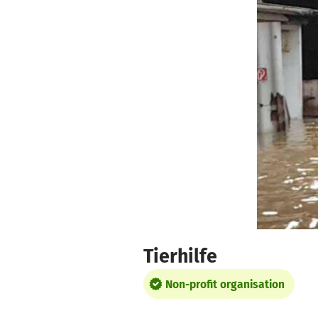
Skip to main content
Show accessibility statement
Tierhilfe
Non-profit organisation