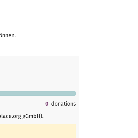
können.
0
donations
place.org gGmbH)
.