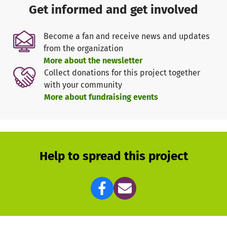
Jahr 2026 weitergeführt werden kann.
Get informed and get involved
Allerdings sind wir trotz Förderung durch das Land NRW
Become a fan and receive news and updates
und einem Eigenanteil der Gemeinde Havixbeck wegen
from the organization
der immens gestiegenen Kosten auf die Unterstützung
More about the newsletter
durch Spenden der Bürger dringend angewiesen.
Collect donations for this project together
with your community
More about fundraising events
Help to spread this project