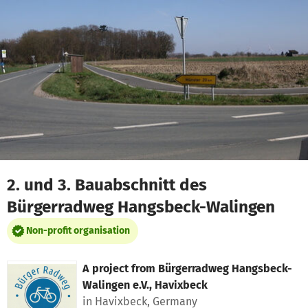
Skip to main content
Show accessibility statement
2. und 3. Bauabschnitt des
Bürgerradweg Hangsbeck-Walingen
Non-profit organisation
A project from
Bürgerradweg Hangsbeck-
Walingen e.V., Havixbeck
in Havixbeck, Germany