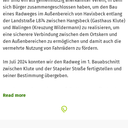
Wir sind ein als gemeinnützig anerkannter Verein, in dem
sich Bürger zusammengeschlossen haben, um den Bau
eines Radweges im Außenbereich von Havixbeck entlang
der Landstraße L874 zwischen Hangsbeck (Gasthaus Klute)
und Walingen (Kreuzung Wildermann) zu realisieren, um
eine sicherere Verbindung zwischen dem Ortskern und
den Außenbereichen zu ermöglichen und damit auch die
vermehrte Nutzung von Fahrrädern zu fördern.
Im Juli 2024 konnten wir den Radweg im 1. Bauabschnitt
zwischen Klute und der Stapeler Straße fertigstellen und
seiner Bestimmung übergeben.
Jetzt konzentrieren wir uns auf die Planungen für den 2.
Read more
und 3. Bauabschnitt, die wir in diesem Jahr zum Abschluss
bringen wollen. Gleichzeitig sind wir im Gespräch mit den
verschiedenen Grundstückseigentümern. Wir haben das
Ziel, zum Ende 2025 eine Ausschreibung der Bauleistungen
durchführen zu können, damit der Radweg im kommenden