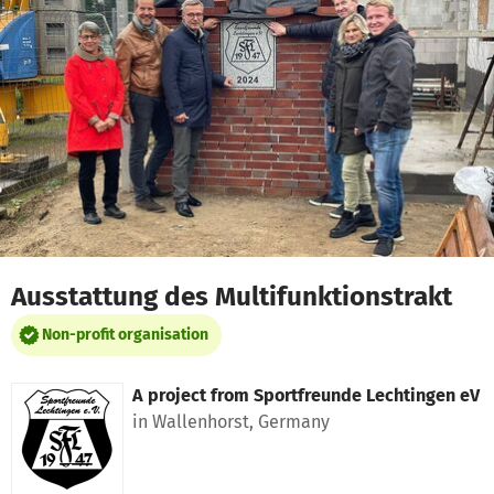
Skip to main content
Show accessibility statement
Ausstattung des Multifunktionstrakt
Non-profit organisation
A project from
Sportfreunde Lechtingen eV
in Wallenhorst, Germany