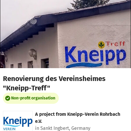
Skip to main content
Show accessibility statement
Renovierung des Vereinsheimes
"Kneipp-Treff"
Non-profit organisation
A project from
Kneipp-Verein Rohrbach
e.V.
in Sankt Ingbert, Germany