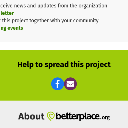
Projekts mit einer großen Verbreitung in den sozialen M
ceive news and updates from the organization
ten werden bisher vollständig von den Initiatoren von
letter
ung hierfür über kein eigenes Budget verfügt.
r this project together with your community
ing events
ng auf möglichst Viele zu verteilen! Spendet, soviel Ihr
Ihr erhaltet eine Spendenbescheinigung. Alle Spenden 
te in den sozialen Medien eingesetzt.
Help to spread this project
About