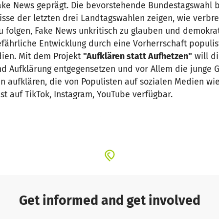
Fake News geprägt. Die bevorstehende Bundestagswahl 
sse der letzten drei Landtagswahlen zeigen, wie verbreit
 folgen, Fake News unkritisch zu glauben und demokrat
gefährliche Entwicklung durch eine Vorherrschaft populi
dien. Mit dem Projekt
"Aufklären statt Aufhetzen"
will d
ufklärung entgegensetzen und vor Allem die junge Ge
n aufklären, die von Populisten auf sozialen Medien wie
ist auf TikTok, Instagram, YouTube verfügbar.
n einer Gruppe von Bürgern, bestehend aus Jörg Berl
ters, Burkhard Schmitt und Loring Sittler mit dem Ziel
demokratische Prinzipien unseres freiheitlichen Verfa
u verteidigen.
ll bis zur Wahl auf den sozialen Medien Aufklärung zu v
sachorientierten Auseinandersetzung beitragen.
Get informed and get involved