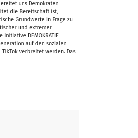
bereitet uns Demokraten
et die Bereitschaft ist,
ische Grundwerte in Frage zu
stischer und extremer
ie Initiative DEMOKRATIE
neration auf den sozialen
 TikTok verbreitet werden. Das
ing, Matthias Blaum, Renate
 ins Leben gerufen,
ssungsstaates gegen
erbreiteten populistischen