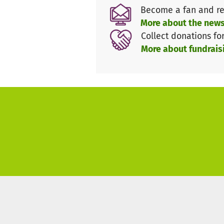
Erstellung und Umsetzung des 
Become a fan and re
bislang ca. 25.000 €. Die Kos
More about the news
vorfinanziert, da unsere Stift
Collect donations fo
More about fundrais
Helft bitte mit, die Finanzieru
sind steuerlich abzugsfähig, 
eine möglichst große Reichwei