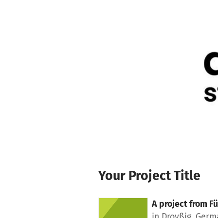
Skip to main content
Show accessibility statement
Your Project Title
A project from
Fü
in Droyßig, Ger