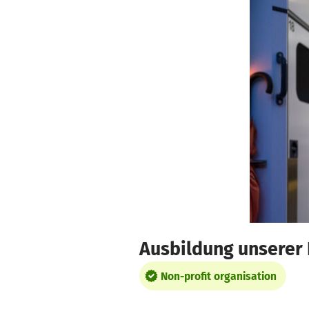
Skip to main content
Show accessibility statement
Ausbildung unserer
Non-profit organisation