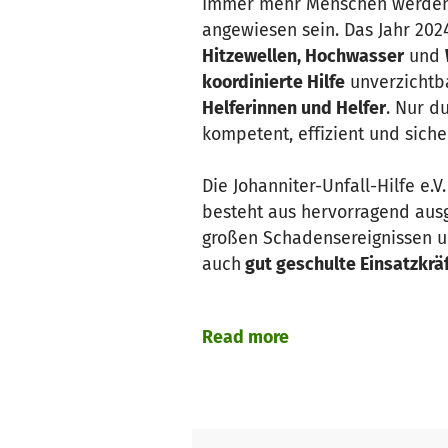
Immer mehr Menschen werden 
angewiesen sein. Das Jahr 202
Hitzewellen, Hochwasser
und
koordinierte Hilfe
unverzichtba
Helferinnen und Helfer
. Nur d
kompetent, effizient und siche
Die Johanniter-Unfall-Hilfe e.
besteht aus hervorragend ausg
großen Schadensereignissen un
auch
gut geschulte Einsatzkrä
Unterstützen Sie uns, um unse
Read more