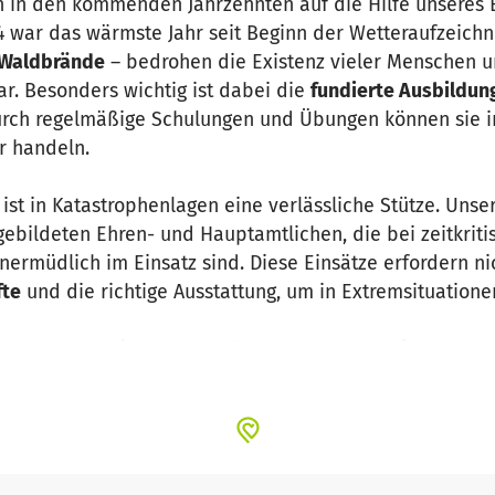
in den kommenden Jahrzehnten auf die Hilfe unseres 
4 war das wärmste Jahr seit Beginn der Wetteraufzeichn
Waldbrände
– bedrohen die Existenz vieler Menschen
r. Besonders wichtig ist dabei die
fundierte Ausbildun
urch regelmäßige Schulungen und Übungen können sie i
r handeln.
V. ist in Katastrophenlagen eine verlässliche Stütze. Un
ebildeten Ehren- und Hauptamtlichen, die bei zeitkrit
ermüdlich im Einsatz sind. Diese Einsätze erfordern n
fte
und die richtige Ausstattung, um in Extremsituatione
ren
Ehrenamtlichen
eine
allumfassende Ausbildung
zu 