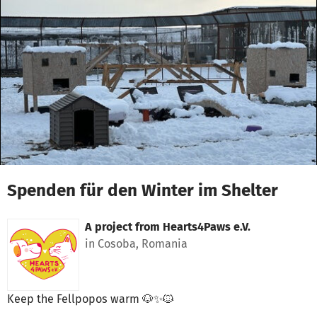
Skip to main content
Show accessibility statement
Spenden für den Winter im Shelter
A project from
Hearts4Paws e.V.
in Cosoba, Romania
Keep the Fellpopos warm 🐶✨🐱