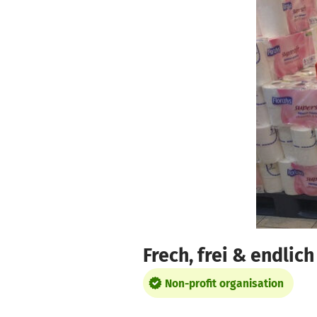
Skip to main content
Show accessibility statement
Frech, frei & endli
Non-profit organisation