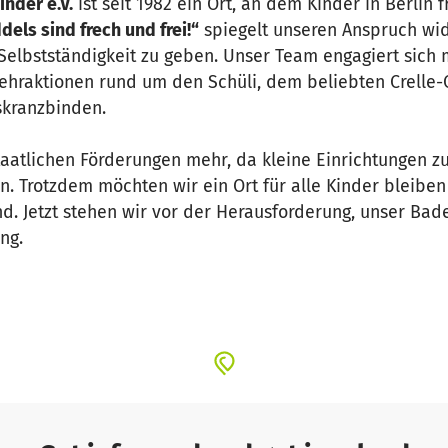
nder e.V.
ist seit 1982 ein Ort, an dem Kinder in Berlin
els sind frech und frei!“
spiegelt unseren Anspruch wi
Selbstständigkeit zu geben. Unser Team engagiert sich m
ehraktionen rund um den Schüli, dem beliebten Crelle-C
kranzbinden.
taatlichen Förderungen mehr, da kleine Einrichtungen z
n. Trotzdem möchten wir ein Ort für alle Kinder bleibe
 sind. Jetzt stehen wir vor der Herausforderung, unser B
ng.
hr in die Jahre gekommen. Die Toilettendeckel und Spülk
tzt und lose und dadurch eine Gefahrenquelle, die Dus
nglich, um den Kindern eine hygienische, funktionale 