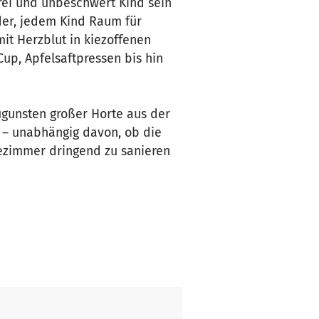
 frei und unbeschwert Kind sein
der, jedem Kind Raum für
it Herzblut in kiezoffenen
up, Apfelsaftpressen bis hin
ugunsten großer Horte aus der
n – unabhängig davon, ob die
adezimmer dringend zu sanieren
ästen sind teilweise kaputt.
che ist kaum nutzbar. Eine
und sichere Umgebung zu