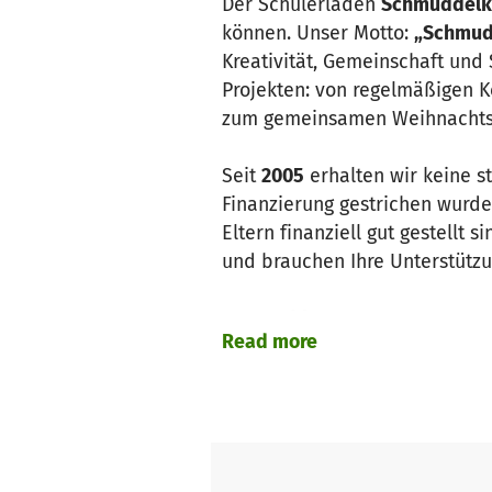
Der Schülerladen
Schmuddelki
können. Unser Motto:
„Schmudd
Kreativität, Gemeinschaft und 
Projekten: von regelmäßigen K
zum gemeinsamen Weihnachts
Seit
2005
erhalten wir keine s
Finanzierung gestrichen wurde
Eltern finanziell gut gestellt
und brauchen Ihre Unterstützu
Das Problem:
Read more
Unsere Sanitäranlagen sind se
Fliesen und Böden sind abgenu
Komplettsanierung
ist unumgä
bieten.
Unser Ziel: