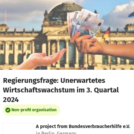
Skip to main content
Show accessibility statement
Regierungsfrage: Unerwartetes
Wirtschaftswachstum im 3. Quartal
2024
Non-profit organisation
A project from
Bundesverbraucherhilfe e.V.
in Berlin, Germany