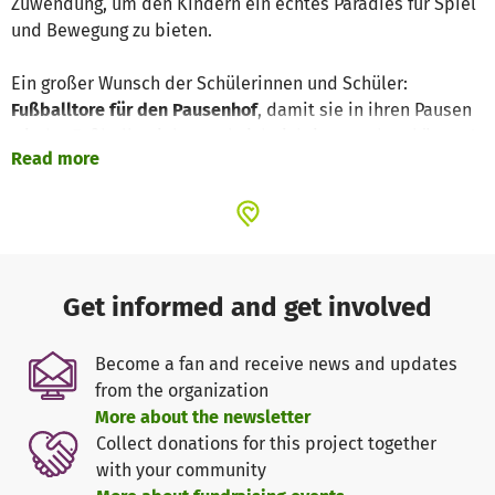
Zuwendung, um den Kindern ein echtes Paradies für Spiel
und Bewegung zu bieten.
Ein großer Wunsch der Schülerinnen und Schüler:
Fußballtore für den Pausenhof
, damit sie in ihren Pausen
wieder Fußball spielen und sich richtig austoben können!
Read more
Um diesen Traum wahr werden zu lassen, sammeln wir
Spenden für zwei Tore
. Jedes Tor kostet
1.399 €
, sodass
wir insgesamt
2.798 €
benötigen. Mit Ihrer Unterstützung
können wir den Kindern die Freude am gemeinsamen
Spiel zurückgeben!
Get informed and get involved
Jeder Beitrag zählt – seien Sie Teil dieses Herzensprojekts
Become a fan and receive news and updates
und helfen Sie mit, unseren Kindern ein Lächeln ins
from the organization
Gesicht zu zaubern.
More about the newsletter
Collect donations for this project together
Vielen Dank für Ihre Unterstützung im Namen aller Kinder
with your community
und des Teams der Grundschule Echem.