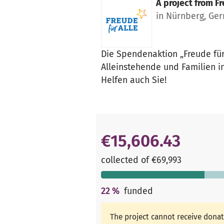
A project from
Fr
in Nürnberg, Ge
Die Spendenaktion „Freude für 
Alleinstehende und Familien in
Helfen auch Sie!
€15,606.43
collected of €69,993
22
%
funded
The project cannot receive dona