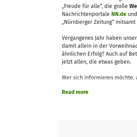
„Freude für alle“, die große
We
Nachrichtenportale
NN.de
un
„Nürnberger Zeitung“ mitsamt
Vergangenes Jahr haben unser
damit allein in der Vorweihna
ähnlichen Erfolg? Auch auf Be
jetzt allen, die etwas geben.
Wer sich informieren möchte,
nordbayern
ausgewählte
Einz
Read more
Geschichten,
auch um von Arm
Was zeichnet "Freude für alle"
„Freude für alle“ hilft regiona
unabhängig von Alter, Gesch