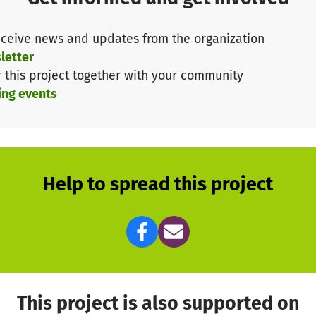
rium ist das Verbreitungsgebiet der „Nürnberger Nachr
ben. Es erstreckt sich von Forchheim bis Treuchtlingen,
ceive news and updates from the organization
tadt an der Aisch bis Neumarkt in der Oberpfalz.
letter
Jeder gespendete Euro kommt ohne Abzüge Bedürftige
r this project together with your community
Kreditkarte, von denen eine geringe Gebühr an den Bez
ing events
enteils direkt an notleidende Menschen weiter, zu ein
gehend unbürokratisch:
Verzögert sich die Renten- oder
 kann das für von Armut betroffene Menschen existenz
eren, etwa um eine Wohnungskündigung abzuwenden – da
Help to spread this project
annten sozialen Einrichtungen und einem „schlanken“ A
 der Weihnachtszeit, etwa bei Überschwemmungen, ist „Fr
This project is also supported on