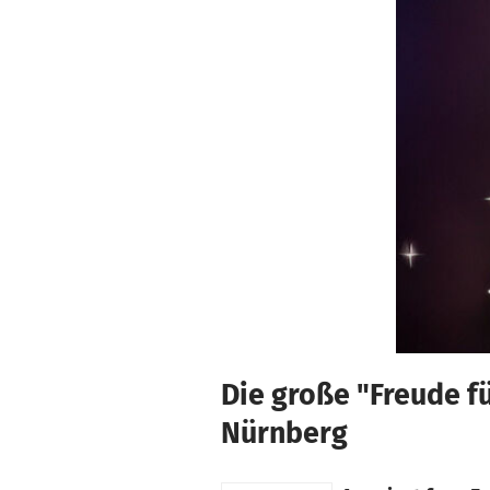
Skip to main content
Show accessibility statement
Die große "Freude f
Nürnberg