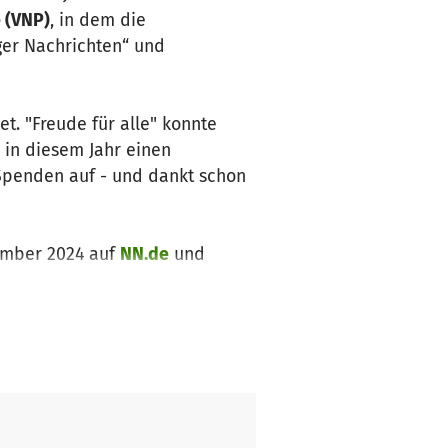
 (VNP)
, in dem die
er Nachrichten“ und
t. "Freude für alle" konnte
r in diesem Jahr einen
 Spenden auf - und dankt schon
ember 2024 auf
NN.de
und
eihnachten nahezu
40
e in Not geratene Menschen
 in Nürnberg oder der Region