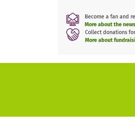
leben. Entscheidendes Krite
Zeitung“ mit den Heimatausga
Become a fan and re
Gunzenhausen und von Höchs
More about the news
„Freude für alle“ hilft direkt:
Collect donations fo
Zuwendungen via PayPal und 
More about fundrais
Zuwendungen geben wir größt
Hilfseinrichtungen.
„Freude für alle“ hilft weit
Personalmangel auf dem Amt,
der Lage, schnell zu reagi
kommunalen Diensten, anerk
aktuellen Anlässen jenseits
geworden.
Mehr dazu:
www.vnp.de/ffa