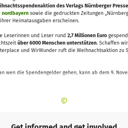
ihnachtsspendenaktion des Verlags Nürnberger Presse
d
nordbayern
sowie die gedruckten Zeitungen „Nürnberg
 ihrer Heimatausgaben erscheinen.
e Leserinnen und Leser rund
2,7 Millionen Euro
gespende
chtszeit
über 6000 Menschen unterstützen
. Schaffen wi
tterplace und WirWunder ruft die Weihnachtsaktion zu
 an wen die Spendengelder gehen, kann ab dem 9. Nov
elschicksale
nachlesen. Wir veröffentlichen dort bis W
ut betroffenen Menschen eine Stimme zu geben.
 aus?
l:
Die Weihnachtsaktion unterstützt jedes Jahr tausend
lecht oder Herkunft. Die Bedürftigen müssen allerdings
Get informed and get involved