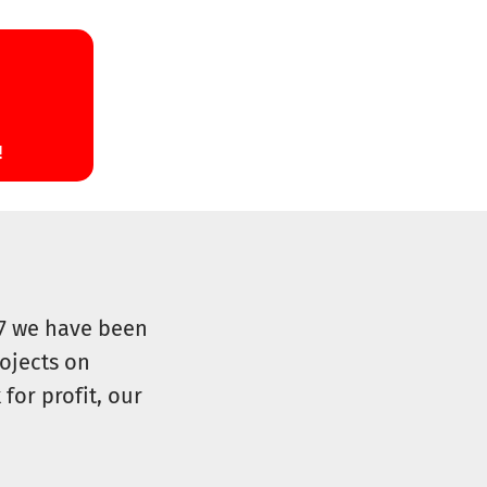
07 we have been
ojects on
for profit, our