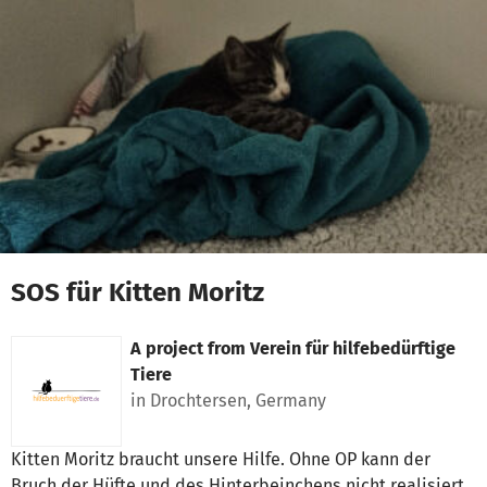
Skip to main content
Show accessibility statement
SOS für Kitten Moritz
A project from
Verein für hilfebedürftige
Tiere
in Drochtersen, Germany
Kitten Moritz braucht unsere Hilfe. Ohne OP kann der
Bruch der Hüfte und des Hinterbeinchens nicht realisiert