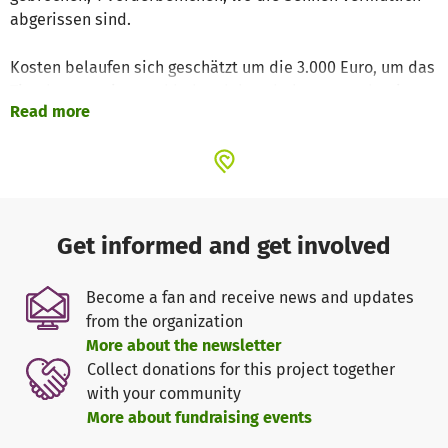
abgerissen sind.
Kosten belaufen sich geschätzt um die 3.000 Euro, um das
Tierchen operiert und behandelt zu bekommen, damit es
Read more
danach sein Leben beginnen kann als Hauskatze.
Die Finderin kann diese Kosten natürlich nicht mal eben
aufbringen und hat uns um Hilfe gebeten.
So schnell geben wir nicht auf! Jedes Tier hat ein Recht
Get informed and get involved
auf Leben. Deswegen starten wir hier den Hilfeaufruf und
bitten Euch, dem Kitten die OP zu ermöglichen, damit es
Become a fan and receive news and updates
ein hoffentlich langes Leben haben darf.
from the organization
More about the newsletter
Selbstverständlich halten wir Euch über den Werdegang
Collect donations for this project together
step-by-step auf dem Laufenden. Wir hoffen, dass wir die
with your community
Kosten geringer halten können, uns wurden jedoch im
More about fundraising events
Moment ca. 3.000 Euro angezeigt.