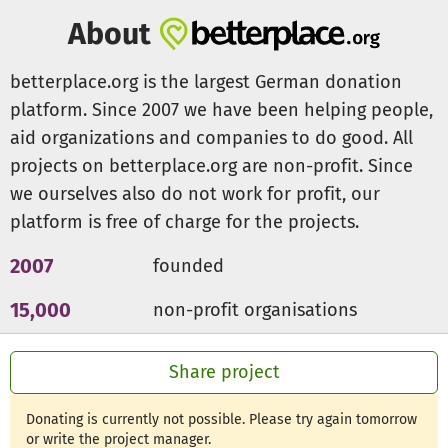
intensiven psychologischen Betreuung:
About
· Organisieren eines Fluges und Reise einer
Erkrankten in ihren Heimatort zum Abschiednehmen von
betterplace.org is the largest German donation
Familie und Freunden.
platform. Since 2007 we have been helping people,
· Besuch der Psychologin in einer Kita, in der 2
aid organizations and companies to do good. All
Kleinkinder einer Schwerst-Erkrankten betreut wurden.
projects on betterplace.org are non-profit. Since
Das Kita Personal wünschte sich Hilfe und
richtungsweisende Hinweise im Umgang mit den Kindern
we ourselves also do not work for profit, our
der Betroffenen in deren besonderen Lebenssituation,
platform is free of charge for the projects.
u.a. auch wegen des Kontakts zu den anderen Kindern der
Kita.
2007
founded
· Angebot zur Erstellung eines Films bzw. eines Audios
15,000
non-profit organisations
an eine Patientin, die die Absicht äußerte, für ihre Kinder
und Angehörigen einen digitalen Nachlass erstellen zu
300m €
for a good cause
wollen.
Share project
Donating is currently not possible. Please try again tomorrow
or write the project manager.