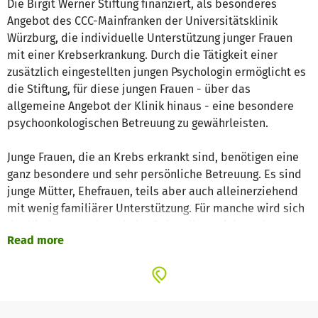
Die Birgit Werner Stiftung finanziert, als besonderes
Angebot des CCC-Mainfranken der Universitätsklinik
Würzburg, die individuelle Unterstützung junger Frauen
mit einer Krebserkrankung. Durch die Tätigkeit einer
zusätzlich eingestellten jungen Psychologin ermöglicht es
die Stiftung, für diese jungen Frauen - über das
allgemeine Angebot der Klinik hinaus - eine besondere
psychoonkologischen Betreuung zu gewährleisten.
Junge Frauen, die an Krebs erkrankt sind, benötigen eine
ganz besondere und sehr persönliche Betreuung. Es sind
junge Mütter, Ehefrauen, teils aber auch alleinerziehend
mit wenig familiärer Unterstützung. Für manche wird sich
der Kinderwunsch nach der Behandlung nicht mehr
Read more
erfüllen. Für manche endet ihr Leben.
In dieser schweren von Sorgen, Ängsten und Trauer
geprägten Zeit nach der Diagnosestellung ist es ihre
Aufgabe, den Patientinnen und ihren Angehörigen