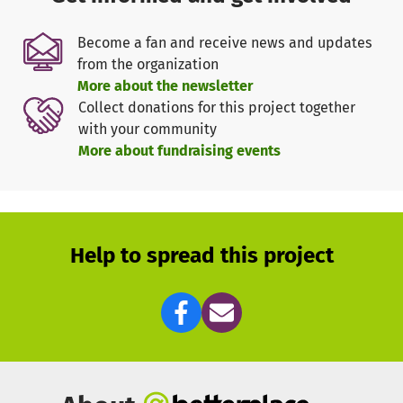
Wir bieten einen sicheren Raum für Gefühle, Gespräche
und Trauerbewältigung.
Become a fan and receive news and updates
from the organization
Wir unterstützen ressourcenorientiert, setzen auf
More about the newsletter
Stärken und kleine Lichtblicke im Alltag.
Collect donations for this project together
with your community
Natur und Tiere helfen, Trauer zu verarbeiten,
More about fundraising events
emotionale Entlastung zu schaffen und neue Kraft zu
finden.
Wir arbeiten eng mit Psychotherapeut*innen zusammen,
um eine optimale und ganzheitliche Unterstützung zu
Help to spread this project
gewährleisten.
Wenn langfristige Therapie nötig ist, überbrücken wir
die Wartezeit und geben Halt, damit Kinder sich
gesehen und verstanden fühlen.
Auch für die Familienangehörigen bieten wir Beratung