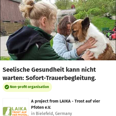
Skip to main content
Show accessibility statement
Seelische Gesundheit kann nicht
warten: Sofort-Trauerbegleitung.
Non-profit organisation
A project from
LAIKA - Trost auf vier
Pfoten e.V.
in Bielefeld, Germany