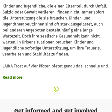
Kinder und Jugendliche, die einen Elternteil durch Unfall,
Suizid oder Gewalt verlieren, finden nicht immer sofort
die Unterstützung die sie brauchen. Kinder- und
Jugendtherapeut:innen sind oft stark ausgelastet, auch
bei anderen Angeboten besteht häufig eine lange
Wartezeit. Doch ihre seelische Gesundheit kann nicht
warten. In Krisensituationen brauchen Kinder und
Jugendliche sofortige Unterstützung, um ihre Trauer zu
verarbeiten und Stabilität zu finden.
LAIKA Trost auf vier Pfoten bietet genau das: schnelle und
einfühlsame Trauerbegleitung für Kinder, Jugendliche und
Read more
ihre Familien. Unser Ziel ist es, mindestens 10 Stunden
Intensivhilfe zu leisten, ohne lange Wartezeiten, auch
zwischen den Terminen. Dabei legen wir besonderen Wert
auf eine vertrauensvolle und geschützte Umgebung, in der
die Kinder und ihre Bezugspersonen Halt finden.
Get informed and get involved