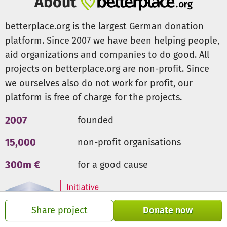
About
und Begleitung an, um sie in ihrer Rolle zu stärken.
betterplace.org is the largest German donation
platform. Since 2007 we have been helping people,
Unsere Tiere sind wertvolle Begleiter auf diesem Weg: Mit
sanftem Blick und weichem Fell spenden sie Trost,
aid organizations and companies to do good. All
Stabilität und Geborgenheit. Sie schaffen Momente der
projects on betterplace.org are non-profit. Since
Unbeschwertheit und helfen den Kindern, wieder
we ourselves also do not work for profit, our
Vertrauen ins Leben zu fassen.
platform is free of charge for the projects.
2007
founded
15,000
non-profit organisations
300m €
for a good cause
Share project
Donate now