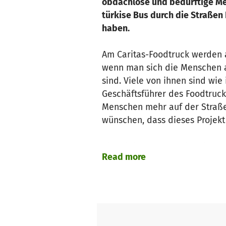
obdachlose und bedürftige Mens
türkise Bus durch die Straßen 
haben.
Am Caritas-Foodtruck werden a
wenn man sich die Menschen a
sind. Viele von ihnen sind wie
Geschäftsführer des Foodtruck
Menschen mehr auf der Straße g
wünschen, dass dieses Projekt n
Die "Aktion Mensch" hat den F
Read more
unterstützten auch der Berlin
Lieferdienst
Durstexpress
und