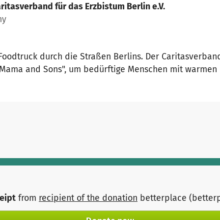
ritasverband für das Erzbistum Berlin e.V.
ny
as-Foodtruck durch die Straßen Berlins. Der Caritasverba
Mama and Sons", um bedürftige Menschen mit warmen M
ceipt
from
recipient of the donation
betterplace (better