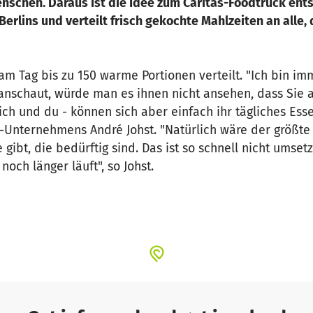
chen. Daraus ist die Idee zum Caritas-Foodtruck entsta
Berlins und verteilt frisch gekochte Mahlzeiten an alle,
m Tag bis zu 150 warme Portionen verteilt. "Ich bin im
nschaut, würde man es ihnen nicht ansehen, dass Sie a
 ich und du - können sich aber einfach ihr tägliches Esse
-Unternehmens André Johst. "Natürlich wäre der größte
ibt, die bedürftig sind. Das ist so schnell nicht umset
och länger läuft", so Johst.
oodtruck möglich gemacht und das Projekt bis Ende 202
er Sänger
Frank Zander
, Erzbischof Koch,
Hertha BSC
, d
 die
BIO COMPANY
den Caritas-Foodtruck.