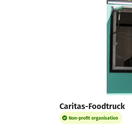
Skip to main content
Show accessibility statement
Caritas-Foodtruck
Non-profit organisation