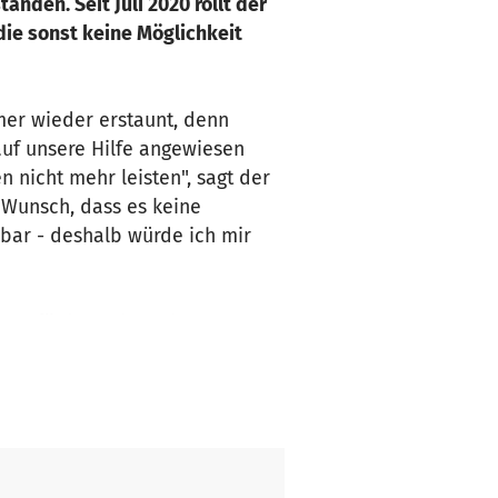
nden. Seit Juli 2020 rollt der
 die sonst keine Möglichkeit
mer wieder erstaunt, denn
uf unsere Hilfe angewiesen
n nicht mehr leisten", sagt der
 Wunsch, dass es keine
zbar - deshalb würde ich mir
0 gefördert. Ab Herbst 2020
er Berliner Getränke-