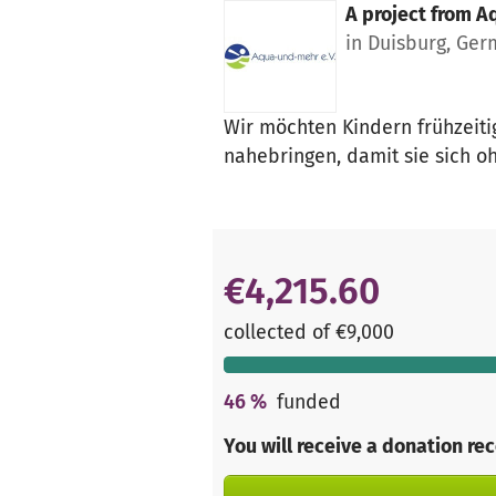
A project from
Aq
in Duisburg, Ge
Wir möchten Kindern frühzeit
nahebringen, damit sie sich o
€4,215.60
collected of €9,000
46
%
funded
You will receive a donation re