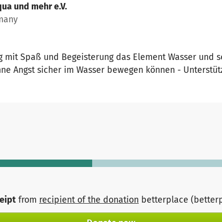
ua und mehr e.V.
rmany
ig mit Spaß und Begeisterung das Element Wasser und
hne Angst sicher im Wasser bewegen können - Unterstüt
ceipt
from
recipient of the donation
betterplace (better