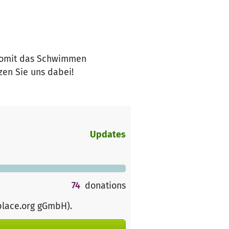
 somit das Schwimmen
zen Sie uns dabei!
Updates
74
donations
place.org gGmbH)
.