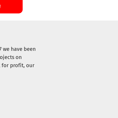
07 we have been
ojects on
for profit, our