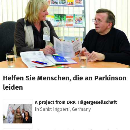
Skip to main content
Show accessibility statement
Helfen Sie Menschen, die an Parkinson
leiden
A project from
DRK Trägergesellschaft
in Sankt Ingbert , Germany