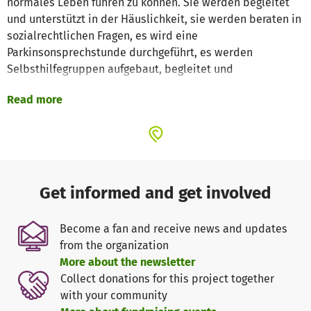
normales Leben führen zu können. Sie werden begleitet
und unterstützt in der Häuslichkeit, sie werden beraten in
sozialrechtlichen Fragen, es wird eine
Parkinsonsprechstunde durchgeführt, es werden
Selbsthilfegruppen aufgebaut, begleitet und
Parkinsongymnastikgruppen. Das Projekt ist landesweit
Read more
angelegt. Mit Geldspenden könne mehr Kräfte eingesetzt
werden, um noch mehr Personen betreuen zu können.
Get informed and get involved
Become a fan and receive news and updates
from the organization
More about the newsletter
Collect donations for this project together
with your community