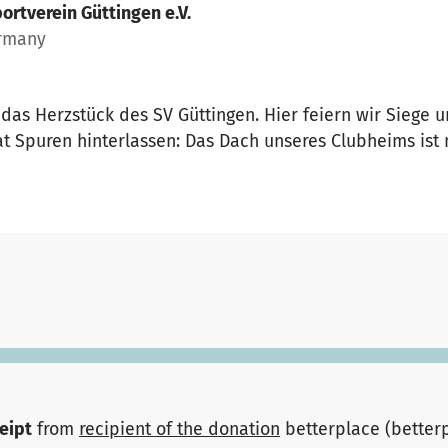
ortverein Güttingen e.V.
ermany
 das Herzstück des SV Güttingen. Hier feiern wir Siege 
at Spuren hinterlassen: Das Dach unseres Clubheims is
ceipt
from
recipient of the donation
betterplace (better