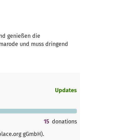
und genießen die
t marode und muss dringend
Updates
15
donations
place.org gGmbH)
.