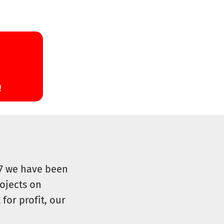
07 we have been
ojects on
for profit, our