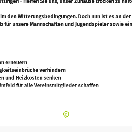
tingen - Helfen Sie uns, unser Zuhause trocken zu halt
heim den Witterungsbedingungen. Doch nun ist es an der 
ieb für unsere Mannschaften und Jugendspieler sowie e
on erneuern
gkeitseinbrüche verhindern
en und Heizkosten senken
mfeld für alle Vereinsmitglieder schaffen
r Spende und helfen Sie uns, unser Clubheim für die näc