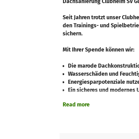
Dachsanierung Clubheim SV Güt
Seit Jahren trotzt unser Club
den Trainings- und Spielbetr
sichern.
Mit Ihrer Spende können wir:
Die marode Dachkonstrukti
Wasserschäden und Feuchti
Energiesparpotenziale nutz
Ein sicheres und modernes U
Read more
Jeder Euro zählt!
Unterstützen Sie uns mit Ihre
erhalten!