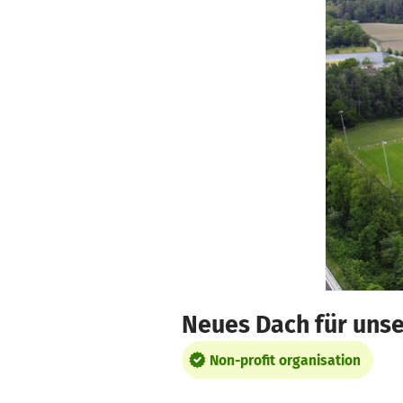
Skip to main content
Show accessibility statement
Neues Dach für unse
Non-profit organisation