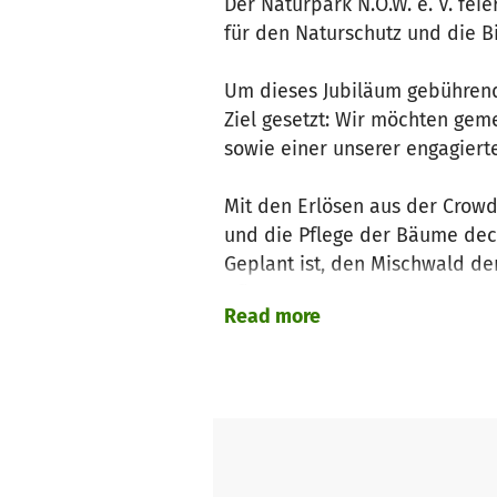
Der Naturpark N.O.W. e. V. fei
für den Naturschutz und die B
Um dieses Jubiläum gebührend 
Ziel gesetzt: Wir möchten gem
sowie einer unserer engagier
Mit den Erlösen aus der Crow
und die Pflege der Bäume dec
Geplant ist, den Mischwald de
pflanzen.
Read more
Mit diesem Projekt wollen wir 
Beitrag zum Erhalt der Artenvi
fungieren und somit einen wich
Wir laden alle Naturfreundinne
beteiligen und gemeinsam etwa