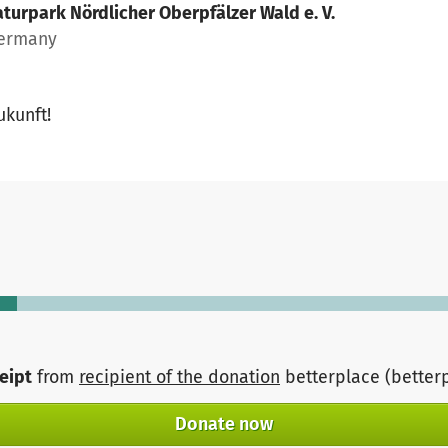
turpark Nördlicher Oberpfälzer Wald e. V.
Germany
ukunft!
ceipt
from
recipient of the donation
betterplace (better
Donate now