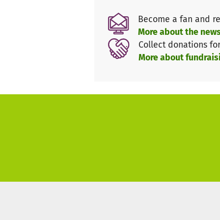
wertvollen Beitrag zum Klimas
Become a fan and re
More about the news
Infos zum Naturpark:
Collect donations fo
More about fundrais
Der Naturpark NOW e. V. erstr
Oberpfalz sowie Teile des Lan
vielfältige Landschaft mit dic
Er bietet zahlreiche Möglichke
gut ausgeschilderte Wanderwe
Besucher können auch an gefü
erfahren.
Der Naturpark Nördlicher Oberp
Lebensräume ein und engagiert
Veranstaltungen und Projekte 
Schönheit der Natur zu sensibi
https://www.facebook.com/