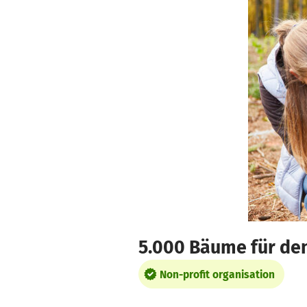
Skip to main content
Show accessibility statement
5.000 Bäume für de
Non-profit organisation