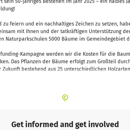
ert sein 50-jähriges Bestehen im Jahr 2025 – ein halbes
ildung!
zu feiern und ein nachhaltiges Zeichen zu setzen, habe
einsam mit Ihnen und der tatkräftigen Unterstützung de
ten Naturparkschulen 5000 Bäume im Gemeindegebiet de
dfunding-Kampagne werden wir die Kosten für die Baum
ken. Das Pflanzen der Bäume erfolgt zum Großteil dur
r Zukunft bestehend aus 25 unterschiedlichen Holzarte
nicht nur das Mikroklima der Region stabilisieren, son
elfalt leisten. Darüber hinaus werden die Bäume langfri
tigen Beitrag zum Klimaschutz leisten.
n und Naturfreunde sowie alle Interessierten ein, sich
Get informed and get involved
s Gutes für unsere Umwelt zu tun. Jeder Euro zählt und 