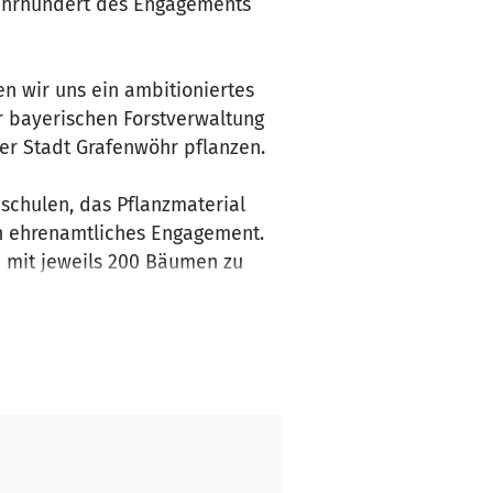
 Jahrhundert des Engagements
n wir uns ein ambitioniertes
r bayerischen Forstverwaltung
r Stadt Grafenwöhr pflanzen.
schulen, das Pflanzmaterial
ch ehrenamtliches Engagement.
n mit jeweils 200 Bäumen zu
dern auch einen wichtigen
stig als CO2-Speicher
 an unserem Projekt zu
hilft uns dabei, einen