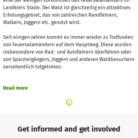
eine der wenigen Vorkommen des Feuersalamanders im
Landkreis Stade. Der Wald ist gleichzeitig ein attraktives
Erholungsgebiet, das von zahlreichen Randfahrern,
Walkern, Joggern etc. genutzt wird.
Seit einigen Jahren kommt es immer wieder zu Todfunden
von Feuersalamandern auf dem Hauptweg. Diese wurden
insbesondere von Rad- und Autofahrern überfahren oder
von Sparziergängern, Joggern und anderen Waldbesuchern
versehentlich totgetreten.
Zum Schutz des Salamanders und anderen Amphibien
Read more
stellt die Ökologische NABU-Station Oste-Region (ÖNSOR)
in Zusammenarbeit mit dem Naturschutzamt, dem
Forstamt Harsefeld sowie ehrenamtlichen Helfern des
NABU seit drei Jahren im Frühjahr/Frühsommer einen
mobilen Amphibienzaun auf.
Get informed and get involved
Dieser wird täglich kontrolliert und wissenschaftlich