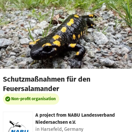
Skip to main content
Show accessibility statement
Schutzmaßnahmen für den
Feuersalamander
Non-profit organisation
A project from
NABU Landesverband
Niedersachsen e.V.
in Harsefeld, Germany