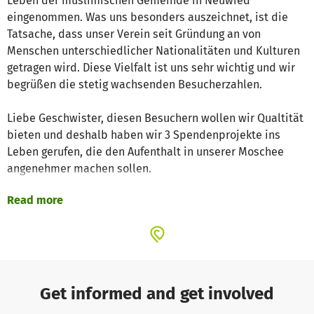
Leben der muslimischen Gemeinde in Neuwied
eingenommen. Was uns besonders auszeichnet, ist die
Tatsache, dass unser Verein seit Gründung an von
Menschen unterschiedlicher Nationalitäten und Kulturen
getragen wird. Diese Vielfalt ist uns sehr wichtig und wir
begrüßen die stetig wachsenden Besucherzahlen.
Liebe Geschwister, diesen Besuchern wollen wir Qualtität
bieten und deshalb haben wir 3 Spendenprojekte ins
Leben gerufen, die den Aufenthalt in unserer Moschee
angenehmer machen sollen.
Read more
Wir wollen
1. eine Lüftungsanlage für überfüllte Räumlichkeiten
2. die ersten Konzepte und Schrittte für die Erweiterung
der Moschee
3. eine Türschließanlage nach neusten
Sicherheitsstandards
Get informed and get involved
und deine Unterstützung! :-)