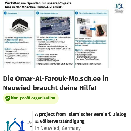
Skip to main content
Show accessibility statement
Die Omar-Al-Farouk-Mo.sch.ee in
Neuwied braucht deine Hilfe!
Non-profit organisation
A project from
Islamischer Verein f. Dialog
& Völkerverständigung
in Neuwied, Germany