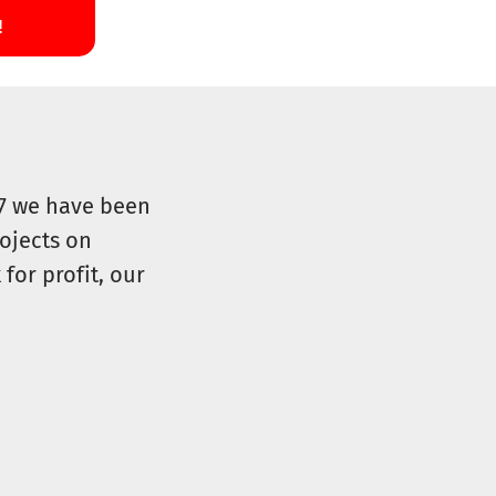
07 we have been
ojects on
for profit, our