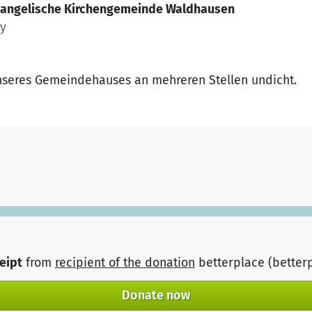
vangelische Kirchengemeinde Waldhausen
ny
unseres Gemeindehauses an mehreren Stellen undicht.
ceipt
from
recipient of the donation
betterplace (better
Donate now