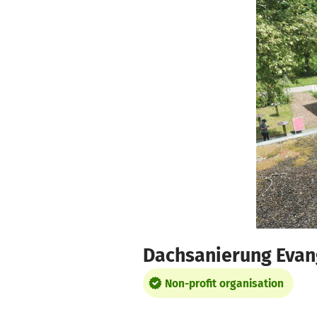
Skip to main content
Show accessibility statement
Dachsanierung Evan
Non-profit organisation