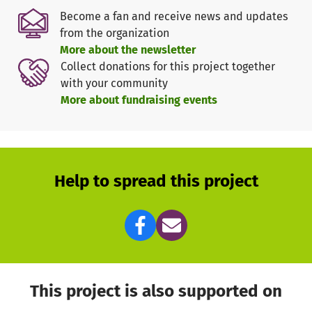
Das reicht jedoch bei weitem nicht für die Anschaffung
Become a fan and receive news and updates
von neuen Kostümen.
from the organization
More about the newsletter
Helfen Sie uns, damit wir auch weiterhin aktive Kinder-
Collect donations for this project together
und Jugendarbeit durchführen und das kulturelle
with your community
Brauchtum der Fasnet am Leben halten können!
More about fundraising events
Wir benötigen Ihre Unterstützung und bedanken uns
bereits jetzt für Ihre Spende.
Jede Spende hilft - auch kleine Spenden tragen zum
Erreichen des Gesamtziels bei!
Help to spread this project
Weitere Informationen/Kontaktdaten über die Gmender
Fasnet e.V. können Sie unserer Homepage unter
www.gmender-fasnet.de
entnehmen.
This project is also supported on