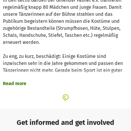
In den sechs Garden der Gmender Fasnet e.V. trainieren
regelmäßig knapp 80 Mädchen und junge Frauen. Damit
unsere Tänzerinnen auf der Bühne strahlen und das
Publikum begeistern können müssen die Kostüme und
zugehörige Bestandteile (Strumpfhosen, Hüte, Stulpen,
Schals, Handschuhe, Stiefel, Taschen etc.) regelmäßig
erneuert werden.
Zu eng, zu kurz, beschädigt: Einige Kostüme sind
inzwischen sehr in die Jahre gekommen und passen den
Tänzerinnen nicht mehr. Gerade beim Sport ist ein guter
Sitz der Kleidung unerlässlich. Unsere Tänzerinnen sollen
Read more
sich auf der Bühne wohlfühlen und mit schönen und
passenden Kostümen die Wertschätzung für ihr
regelmäßiges Training erhalten.
Durch unsere Veranstaltungen und die Mitgliedsbeiträge
werden die Kosten für den laufenden Betrieb, z.B. für
Get informed and get involved
Versicherungen, Mieten von Trainingsräumen etc. gedeckt.