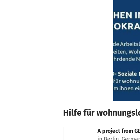
Skip to main content
Show accessibility statement
Hilfe für wohnungsl
A project from
GE
in Berlin, Germa