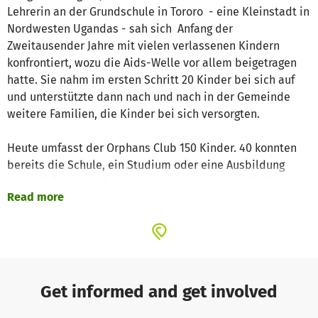
Lehrerin an der Grundschule in Tororo - eine Kleinstadt in
Nordwesten Ugandas - sah sich Anfang der
Zweitausender Jahre mit vielen verlassenen Kindern
konfrontiert, wozu die Aids-Welle vor allem beigetragen
hatte. Sie nahm im ersten Schritt 20 Kinder bei sich auf
und unterstützte dann nach und nach in der Gemeinde
weitere Familien, die Kinder bei sich versorgten.
Heute umfasst der Orphans Club 150 Kinder. 40 konnten
bereits die Schule, ein Studium oder eine Ausbildung
abschließen und sind somit komplett selbstständig, was
Read more
das Hauptziel von Margaret ist.
Wenn ein Kind „flügge“ wird, wird ein Platz frei und wird
nachbesetzt. Es werden Kinder im Alter von 5-20 betreut
und leben zusammen wie in einer Familie. Das Projekt
wird von den Benediktinern vor Ort seit sehr vielen
Get informed and get involved
Jahren regelmäßig unterstützt. Die Unterstützung wird