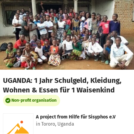
Skip to main content
Show accessibility statement
UGANDA: 1 Jahr Schulgeld, Kleidung,
Wohnen & Essen für 1 Waisenkind
Non-profit organisation
A project from
Hilfe für Sisyphos e.V
in Tororo, Uganda