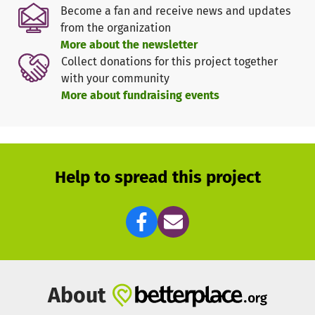
aufrecht gehalten, obwohl die Kosten sich mittlerweile
Become a fan and receive news and updates
verdoppelt haben. Allerdings reicht die Unterstützung
from the organization
heute nur für ungefähr 75 Kinder, für die sind die
More about the newsletter
Schulgebühren damit gedeckt sind. Im Fall, dass sie
Collect donations for this project together
Internate besuchen, werden ihnen regelmäßige Besuche
with your community
in ihren Orphans-Club-Familien ermöglicht, außerdem
More about fundraising events
werden Schulkleidung, Material und Verpflegung
übernommen, und zwar auch dann, wenn sie nicht im
Internat leben.
Die andere Hälfte der 150 Kinder werden hie und da
Help to spread this project
immer mal wieder von Spendern unterstützt oder
Margaret versucht das Geld selbst zu verdienen.
Projektziel:
Eine regelmäßige finanzielle Basis aufzubauen, die den
Unterhalt für den zweiten Teil der 75 Kinder bereitstellt,
About
so dass die Waiseninitiative weiterhin alle 150 Kinder