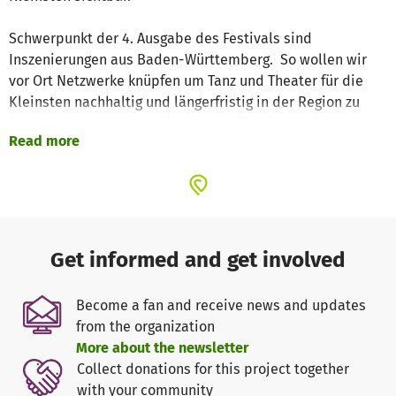
Schwerpunkt der 4. Ausgabe des Festivals sind
Inszenierungen aus Baden-Württemberg. So wollen wir
vor Ort Netzwerke knüpfen um Tanz und Theater für die
Kleinsten nachhaltig und längerfristig in der Region zu
verankern und landesweit Impulse für die Entwicklung
Read more
künstlerischer Formate für die Allerkleinsten zu setzen.
Spielorte sind das Kulturzentrum Franz.k in Reutlingen,
die Figurentheater-Bühne Schlachthausstraße 15 in
Tübingen sowie das Atelier GOBELIN und das Theater am
Torbogen in Rottenburg. Darüber hinaus verwandeln
Get informed and get involved
aufsuchende Kulturveranstaltungen Alltagsorte der Kinder
in und um Tübingen in Orte für Kunsterleben:
Become a fan and receive news and updates
Kinderkrippen, Kindergärten und Stadtteiltreffs. Hier
from the organization
können wir Kinder ganz unterschiedlicher Hintergründe
More about the newsletter
erreichen und zu kultureller Teilhabe aller beitragen.
Collect donations for this project together
with your community