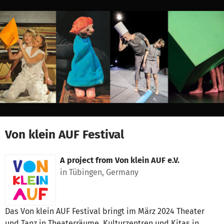
Skip to main content
Show accessibility statement
Von klein AUF Festival
A project from
Von klein AUF e.V.
in Tübingen, Germany
Das Von klein AUF Festival bringt im März 2024 Theater
und Tanz in Theaterräume, Kulturzentren und Kitas in