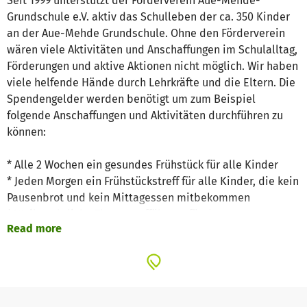
Seit 1999 unterstützt der Förderverein Aue-Mehde-
Grundschule e.V. aktiv das Schulleben der ca. 350 Kinder
an der Aue-Mehde Grundschule. Ohne den Förderverein
wären viele Aktivitäten und Anschaffungen im Schulalltag,
Förderungen und aktive Aktionen nicht möglich. Wir haben
viele helfende Hände durch Lehrkräfte und die Eltern. Die
Spendengelder werden benötigt um zum Beispiel
folgende Anschaffungen und Aktivitäten durchführen zu
können:
* Alle 2 Wochen ein gesundes Frühstück für alle Kinder
* Jeden Morgen ein Frühstückstreff für alle Kinder, die kein
Pausenbrot und kein Mittagessen mitbekommen
* Weihnachtliche Theateraufführung für den
Read more
Schulkindergarten und die ersten und zweiten Klassen
* Einschulungsgeschenke für alle Erstklässler
* Aktive Fahrradrallye für alle Kinder der Schule
* Musikinstrumente für Veranstaltungen und den
Musikunterricht