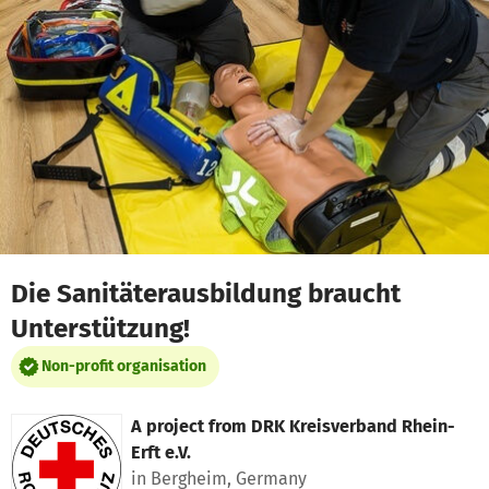
Skip to main content
Show accessibility statement
Die Sanitäterausbildung braucht
Unterstützung!
Non-profit organisation
A project from
DRK Kreisverband Rhein-
Erft e.V.
in Bergheim, Germany