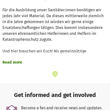
Für die Ausbildung unser Sanitäter:innen benötigen wir
jedes Jahr viel Material. Da dieses mittlerweile ziemlich
in die Jahre gekommen ist würden wir gerne einige
Ersatzbeschaffungen tätigen. Dies kommt insbesondere
unseren ehrenamtlichen Helferinnen und Helfern im
Katastrophenschutz zugute.
Und hier brauchen wir Euch! Als gemeinnützige
Organisation sind wir auf Spenden angewiesen und
Read more
würden uns sehr freuen wenn Ihr uns unterstützt.
Vielen Dank!
Get informed and get involved
Become a fan and receive news and updates