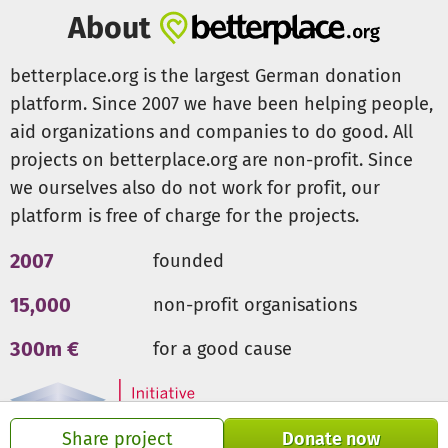
Bildungspatenschaften für Kinder
About
Jeden Tag kommen Kinder zu FORWAC und bitten uns um
Unterstützung für ihre Schul- oder Berufsausbildung. Die
betterplace.org is the largest German donation
meisten dieser Kinder sind Waisen, Halbwaisen oder
platform. Since 2007 we have been helping people,
anderweitig gefährdete Kinder. Ihnen fehlt all das, was
ein Kind zum Aufwachsen braucht: von einer richtigen
aid organizations and companies to do good. All
Unterkunft, über ausgewogene Ernährung, medizinische
projects on betterplace.org are non-profit. Since
Versorgung, bis hin zur sozialen Sicherheit, Geborgenheit
we ourselves also do not work for profit, our
und psychologischen Unterstützung. Auch die einfachen
platform is free of charge for the projects.
Dinge des alltäglichen Lebens, wie Kleidung, Bettwäsche,
Waschutensilien und nicht zuletzt Schulgebühren und -
2007
founded
ausrüstung (Uniformen, Bücher, Stifte etc.) besitzen diese
Kinder nicht.
15,000
non-profit organisations
Wir versuchen, das beste Lernumfeld für jedes der Kinder
300m €
for a good cause
zu bereiten. Da schlechte Unterbringung, fehlende
Nahrung und lange Wege zur Schule oft zu schlechten
schulischen Leistungen führen, bevorzugen wir die
Share project
Donate now
Unterbringung in Internaten (engl. boarding schools) -