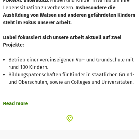
FORWAC unterstützt
Frauen und Kinder in Afrika um ihre
Lebenssituation zu verbessern.
Insbesondere die
Ausbildung von Waisen und anderen gefährdeten Kindern
steht im Fokus unserer Arbeit.
Dabei fokussiert sich unsere Arbeit aktuell auf zwei
Projekte:
Betrieb einer vereinseigenen Vor- und Grundschule mit
rund 100 Kindern.
Bildungspatenschaften für Kinder in staatlichen Grund-
und Oberschulen, sowie an Colleges und Universitäten.
FORWAC Vor- und Grundschule
Read more
Da es noch immer zu wenig Schulen in Kenia gibt,
insbesondere in den ländlichen Regionen, entstand die
Idee eine eigene Vor- und Grundschule zu gründen. Dazu
wurde im Jahr 2010 der erste Schritt getan und eine