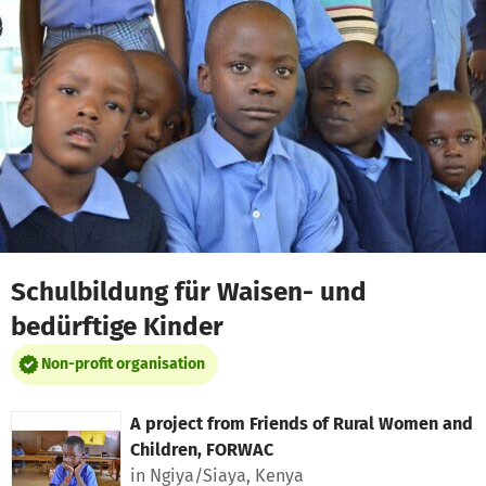
Skip to main content
Show accessibility statement
Schulbildung für Waisen- und
bedürftige Kinder
Non-profit organisation
A project from
Friends of Rural Women and
Children, FORWAC
in Ngiya/Siaya, Kenya