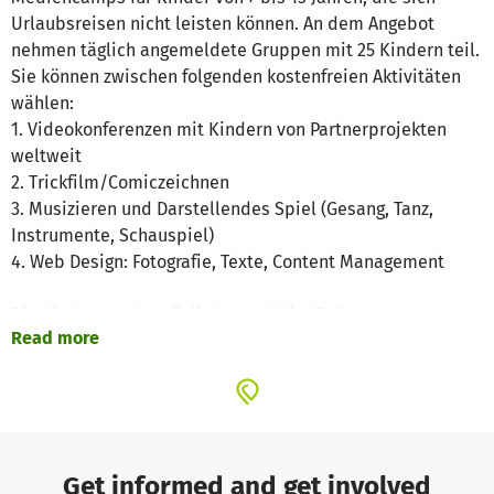
Urlaubsreisen nicht leisten können. An dem Angebot
nehmen täglich angemeldete Gruppen mit 25 Kindern teil.
Sie können zwischen folgenden kostenfreien Aktivitäten
wählen:
1. Videokonferenzen mit Kindern von Partnerprojekten
weltweit
2. Trickfilm/Comiczeichnen
3. Musizieren und Darstellendes Spiel (Gesang, Tanz,
Instrumente, Schauspiel)
4. Web Design: Fotografie, Texte, Content Management
Die Kinder werden täglich von 11 bis 15 Uhr von
Read more
Medienpädagogen, Redakteuren und Erziehern betreut.
Vom Wedding in die Welt startete 2010 als Angebot
während der Sommerferien für Kinder aus dem Kiez.
Aufgrund des großen Interesses führen wir das Projekt
inzwischen während der gesamten Ferien durch. Wir
möchten den Kindern in Zukunft einen kostenlosen
Get informed and get involved