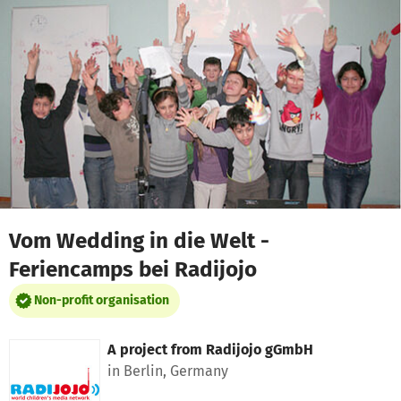
Skip to main content
Show accessibility statement
Vom Wedding in die Welt -
Feriencamps bei Radijojo
Non-profit organisation
A project from
Radijojo gGmbH
in Berlin, Germany