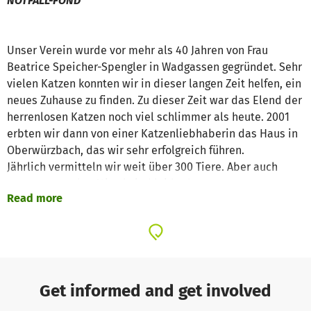
NOTFALL-FOND
Unser Verein wurde vor mehr als 40 Jahren von Frau
Beatrice Speicher-Spengler in Wadgassen gegründet. Sehr
vielen Katzen konnten wir in dieser langen Zeit helfen, ein
neues Zuhause zu finden. Zu dieser Zeit war das Elend der
herrenlosen Katzen noch viel schlimmer als heute. 2001
erbten wir dann von einer Katzenliebhaberin das Haus in
Oberwürzbach, das wir sehr erfolgreich führen.
Jährlich vermitteln wir weit über 300 Tiere. Aber auch
unsere normalen Mittel sind leider begrenzt.
Read more
Nun zu unserem Vorhaben:
Da die allgemeinen Kosten und vor allem die
Tierarztkosten so drastisch gestiegen sind, bekommen wir
Get informed and get involved
immer mehr Hilferufe aus dem gesamten Umfeld unseres