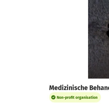
Skip to main content
Show accessibility statement
Medizinische Behan
Non-profit organisation