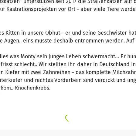
katzen“ unterstützen seit 2017 die Straßenkatzen auf de
f Kastrationsprojekten vor Ort - aber viele Tiere werde
.
es Kitten in unsere Obhut - er und seine Geschwister ha
e Augen.. eins musste deshalb entnommen werden. Auf 
t alles was Monty sein junges Leben schwermacht… Er h
frisst schlecht.. Wir stellten ihn daher in Deutschland in
ten Kiefer mit zwei Zahnreihen - das komplette Milchza
erkiefer und rechtes Vorderbein sind verdickt und ung
eht ein Osteosarkom.. Kno
n für CT, Narkose und Erstbehandlung/Diagnose inkl Biop
für Medikamente und ggf anfallende OPs mit einberech
rst 1,5 Jahre alt.
 seine Behandlung zu decken!