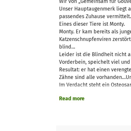
Wir von „Gemeinsam für Gouves
Unser Hauptaugenmerk liegt au
passendes Zuhause vermittelt
Eines dieser Tiere ist Monty.
Monty. Er kam bereits als jung
Katzenschnupfenviren zerstört
blind…
Leider ist die Blindheit nich
Vorderbein, speichelt viel und 
Resultat: er hat einen vereng
Zähne sind alle vorhanden…Unt
Im Verdacht st
Tierklinik beziffert die Koste
Read more
hier sind noch keine Kosten 
junges Leben kämpfen.. er ist e
Bitte helft uns die Kosten für