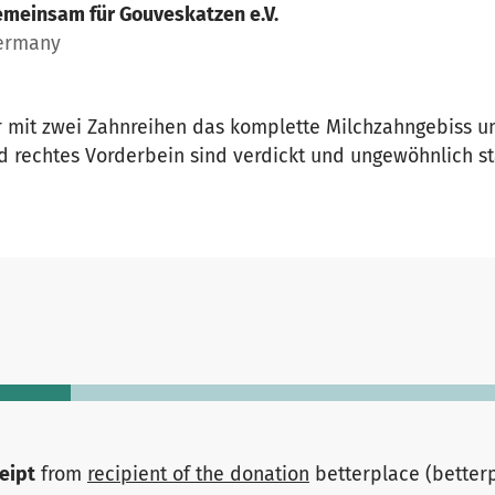
meinsam für Gouveskatzen e.V.
Germany
r mit zwei Zahnreihen das komplette Milchzahngebiss 
d rechtes Vorderbein sind verdickt und ungewöhnlich s
ceipt
from
recipient of the donation
betterplace (better