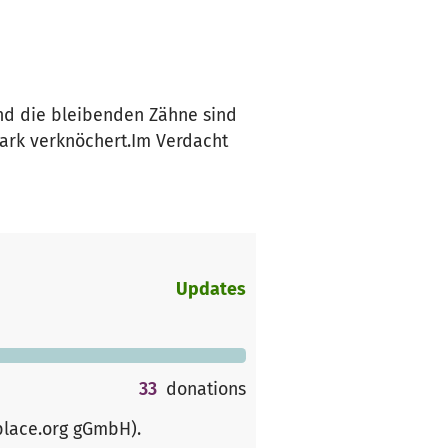
und die bleibenden Zähne sind
tark verknöchert.Im Verdacht
Updates
33
donations
place.org gGmbH)
.