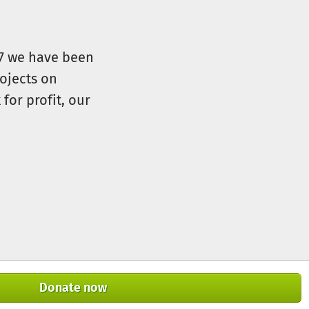
07 we have been
ojects on
for profit, our
Donate now