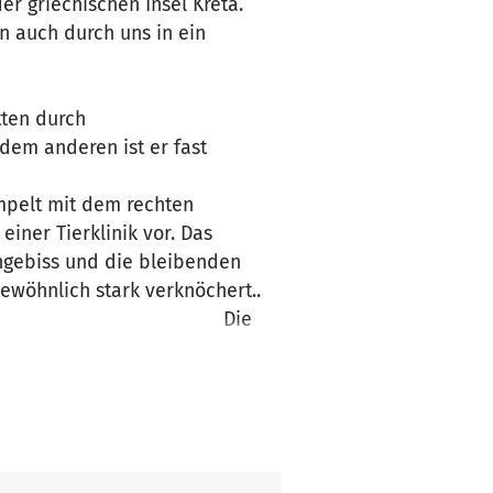
r griechischen Insel Kreta.
n auch durch uns in ein
tten durch
dem anderen ist er fast
umpelt mit dem rechten
 einer Tierklinik vor. Das
hngebiss und die bleibenden
ewöhnlich stark verknöchert..
chenkrebs. Die
sie des Kiefers ca 2500,00€ -
net… Wir möchten um Montys