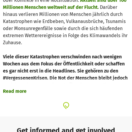
oder Konflikte in eine Notsituation.
Aktuell sind über 100
Millionen Menschen weltweit auf der Flucht.
Darüber
hinaus verlieren Millionen von Menschen jährlich durch
Katastrophen wie Erdbeben, Vulkanausbrüche, Tsunamis
oder Monsunregenfälle sowie durch die sich häufenden
extremen Wetterereignisse in Folge des Klimawandels ihr
Zuhause.
Viele dieser Katastrophen verschwinden nach wenigen
Wochen aus dem Fokus der Öffentlichkeit oder schaffen
es gar nicht erst in die Headlines. Sie gehören zu den
#VergessenenKrisen. Die Not der Menschen bleibt jedoch
auch bestehen, wenn nicht darüber in den Medien
Read more
berichtet wird. Weniger Aufmerksamkeit bedeutet aber
auch weniger Spenden.
ShelterBox ist in vielen dieser #VergessenenKrisen aktiv -
sei es in Burkina Faso, Mosambik, Malawi oder ganz
aktuell im Tschad, wohin Tausende Menschen vor der
Get informed and get involved