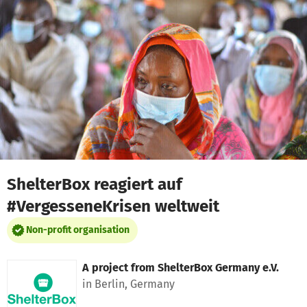
Skip to main content
Show accessibility statement
ShelterBox reagiert auf
#VergesseneKrisen weltweit
Non-profit organisation
A project from
ShelterBox Germany e.V.
in Berlin, Germany