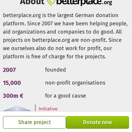
About
Hoffnung. Hilf jetzt und spende noch heute für Menschen
in Not weltweit. Dabei zählt jeder Beitrag, egal wie groß
betterplace.org is the largest German donation
oder klein.
platform. Since 2007 we have been helping people,
aid organizations and companies to do good. All
Weitere Informationen über unsere Arbeit findet ihr auf
projects on betterplace.org are non-profit. Since
unserer
Webseite
. Verfolgt außerdem unsere schnellen
Updates zu Projekten und Vereinsneuigkeiten auf
we ourselves also do not work for profit, our
Instagram
und
Facebook
.
platform is free of charge for the projects.
2007
founded
15,000
non-profit organisations
300m €
for a good cause
Share project
Donate now