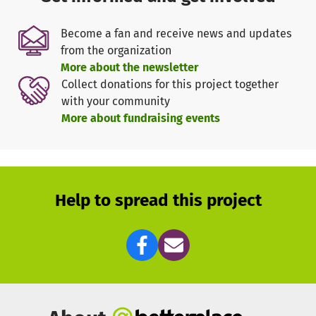
Gewalt im Sudan fliehen und ohne Schutz und Obdach
sind.
Become a fan and receive news and updates
from the organization
ShelterBox hilft schnell und unkompliziert und unterstützt
More about the newsletter
betroffene Menschen mit Notunterkünften und weiteren
Collect donations for this project together
überlebensnotwendigen Hilfsgütern. Die ShelterBox
with your community
Hilfsgüter, wie das Shelter Kit, Solarlampen,
More about fundraising events
Kochutensilien, Wasserfilter, Werkzeuge und vieles mehr,
sind maßgeschneiderte Lösungen, abgestimmt auf die
Bedürfnisse der Menschen vor Ort und die Art der
Katastrophe.
Help to spread this project
ShelterBox ist flexibel und jederzeit bereit, Menschen in
Not zu helfen. Dafür benötigen wir deine Unterstützung für
unsere laufenden Projekte wie derzeit beispielsweise in
der Ukraine, in Pakistan, Mosambik, Äthiopien, Kamerun,
Burkina Faso und im Tschad, aber auch, um im Fall einer
Katastrophe schnell reagieren zu können. Damit erhalten
Menschen, die alles verloren haben, Schutz, Wärme und