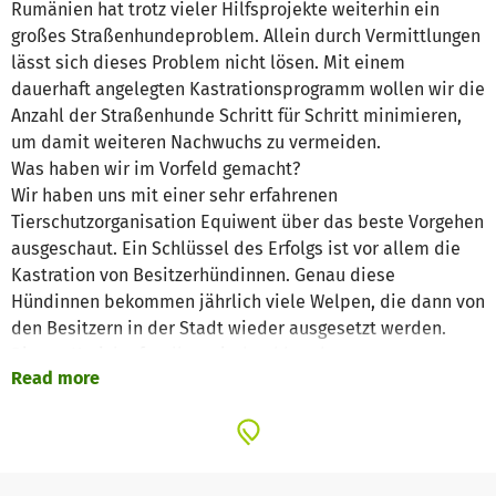
Rumänien hat trotz vieler Hilfsprojekte weiterhin ein
großes Straßenhundeproblem. Allein durch Vermittlungen
lässt sich dieses Problem nicht lösen. Mit einem
dauerhaft angelegten Kastrationsprogramm wollen wir die
Anzahl der Straßenhunde Schritt für Schritt minimieren,
um damit weiteren Nachwuchs zu vermeiden.
Was haben wir im Vorfeld gemacht?
Wir haben uns mit einer sehr erfahrenen
Tierschutzorganisation Equiwent über das beste Vorgehen
ausgeschaut. Ein Schlüssel des Erfolgs ist vor allem die
Kastration von Besitzerhündinnen. Genau diese
Hündinnen bekommen jährlich viele Welpen, die dann von
den Besitzern in der Stadt wieder ausgesetzt werden.
Diesen Kreislauf wollen wir durchbrechen.
Read more
Mit diesem Projekt und eurer Unterstützung können wir
den Besitzern kostenlose Kastrationen anbieten.
Wir stehen bereits im engen Kontakt mit den
Bürgermeistern in und um Targu Jiu und sie helfen uns die
Maßnahme zu promoten. Dann haben wir ein sehr