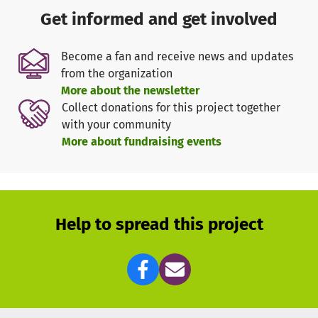
erfahrenes Tierarztpaar an unserer Seite. Sie haben eine
Get informed and get involved
eigene Tierarztpraxis.
Es wird entweder dort kastriert oder in den
Become a fan and receive news and updates
Räumlichkeiten der Gemeinden. Wenn die Menschen nicht
from the organization
mobil sind, fahren wir sogar zu ihnen nach Hause.
More about the newsletter
Unser Team aus Deutschland ist sogar mehrmals im Jahr
Collect donations for this project together
vor Ort, um den Kontakt zu pflegen und sich auch selbst
with your community
ein Bild vor Ort zu machen.
More about fundraising events
Help to spread this project