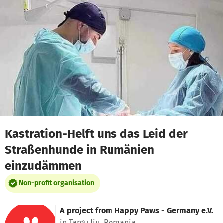
Skip to main content
Show accessibility statement
Kastration-Helft uns das Leid der
Straßenhunde in Rumänien
einzudämmen
Non-profit organisation
A project from
Happy Paws - Germany e.V.
in Targu Jiu, Romania