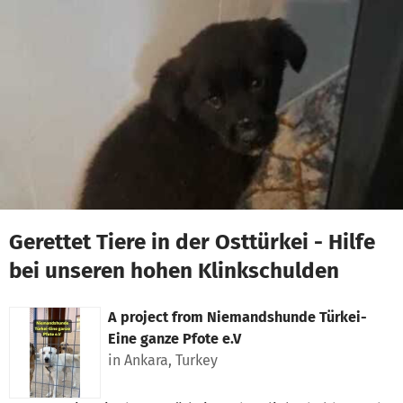
Skip to main content
Show accessibility statement
Gerettet Tiere in der Osttürkei - Hilfe
bei unseren hohen Klinkschulden
A project from
Niemandshunde Türkei-
Eine ganze Pfote e.V
in Ankara, Turkey