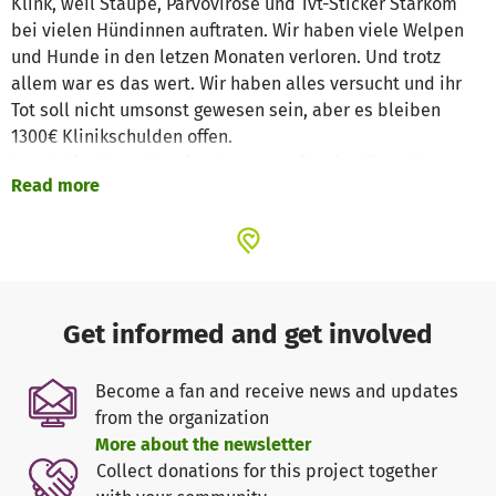
Klink, weil Staupe, Parvovirose und Tvt-Sticker Starkom
bei vielen Hündinnen auftraten. Wir haben viele Welpen
und Hunde in den letzen Monaten verloren. Und trotz
allem war es das wert. Wir haben alles versucht und ihr
Tot soll nicht umsonst gewesen sein, aber es bleiben
1300€ Klinikschulden offen.
Durch die vielen Pensionskosten, teilweise über 60€ pro
Read more
Hund, können wir die Schulden zur Zeit nicht bezahlen.
Wir haben so das Problem, im Notfall eine andere Klink
finden zu müssen.
1300,00€ KLINKSCHULDEN müssen wir irgendwie
abbezahlen OHNE unsere geretteten Hunde zu gefährden.
Die Zeit drängt, denn so können wir nicht mehr helfen
Get informed and get involved
ohne neue Schulden zu machen.
Become a fan and receive news and updates
from the organization
More about the newsletter
Collect donations for this project together