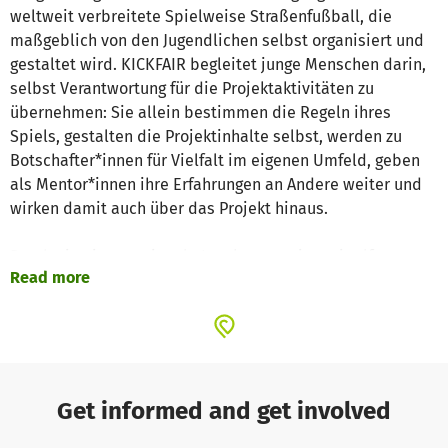
weltweit verbreitete Spielweise Straßenfußball, die
maßgeblich von den Jugendlichen selbst organisiert und
gestaltet wird. KICKFAIR begleitet junge Menschen darin,
selbst Verantwortung für die Projektaktivitäten zu
übernehmen: Sie allein bestimmen die Regeln ihres
Spiels, gestalten die Projektinhalte selbst, werden zu
Botschafter*innen für Vielfalt im eigenen Umfeld, geben
als Mentor*innen ihre Erfahrungen an Andere weiter und
wirken damit auch über das Projekt hinaus.
Durch eine internationale Lernkooperation mit elf
Read more
Partnerorganisationen aus Afrika, Asien, Europa und
Südamerika, die ebenfalls diese Spielweise nutzen,
ermöglicht KICKFAIR vielfältige Formen des globalen
Austauschs auf Augenhöhe. Das Lernen von und mit jungen
Menschen weltweit ermöglicht den Jugendlichen die
Entwicklung anderer Denk- und Herangehensweisen, eine
Get informed and get involved
Sensibilisierung für globale Themenstellungen und