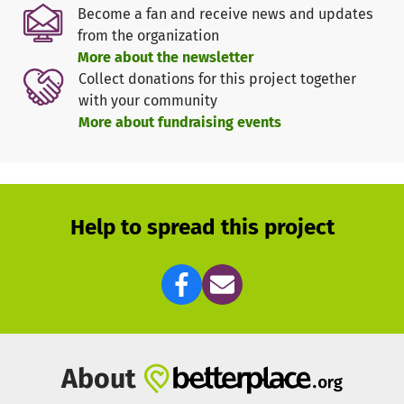
Zusammenhänge und das Gefühl globaler Verbundenheit.
Become a fan and receive news and updates
from the organization
Das Entwickeln gemeinsamer Werte in einer
More about the newsletter
pluralistischen, von Vielfalt geprägten Welt hat neben der
Collect donations for this project together
globalen Dimension vor allem auch einen lokalen Bezug.
with your community
Vor diesem Hintergrund ist ein zentrales Anliegen von
More about fundraising events
KICKFAIR, Begegnungsräume für Jugendlichen
unterschiedlicher Herkunft und Hintergründe zu gestalten.
Indem sich Jugendliche Partizipationsräume eröffnen und
sich regelmäßig in unterschiedlichen Rollen und Aufgaben
Help to spread this project
engagieren, entwickeln sie soziale, personale und
strategische Handlungskompetenzen sowie Werte und
Handlungsprinzipien, die auf ein sozial und
gesellschaftlich verantwortungsvolles Handeln
ausgerichtet sind. Als Expert*innen ihrer Lebensrealitäten
und mit ihren Talenten erleben sie sich selbstwirksam
und entwickeln ein Gefühl von Zugehörigkeit. So verändern
About
sie Perspektiven – für sich und für andere in ihrem