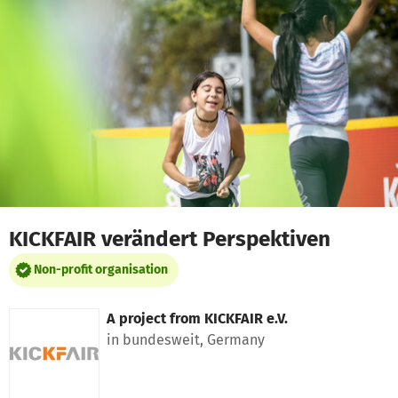
Skip to main content
Show accessibility statement
KICKFAIR verändert Perspektiven
Non-profit organisation
A project from
KICKFAIR e.V.
in bundesweit, Germany