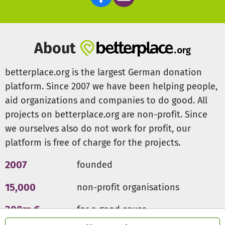
Haltevorrichtungen und der Möglichkeit die Welle zu
regulieren, ist die Surfwelle Augsburg nicht nur sicher,
sondern Du wirst auch als Anfänger schon am ersten Tag
auf dem Brett stehen.
About
Wie viel wird das Surfen kosten?
betterplace.org is the largest German donation
Für Vereinsmitglieder wird es kostenlos sein, auf der
platform. Since 2007 we have been helping people,
Welle zu surfen. Für Gäste wird es die Möglichkeit geben,
aid organizations and companies to do good. All
ein Tagesticket zu buchen. Als gemeinnütziger Verein
projects on betterplace.org are non-profit. Since
wollen wir lediglich die Fixkosten decken, wie z. B. für
Versicherungen oder Rettungsschwimmer.
we ourselves also do not work for profit, our
platform is free of charge for the projects.
Werden nicht immer alle gleichzeitig surfen wollen?
Es wird einen digitalen Terminkalender geben, mit dem
2007
founded
Du Dich in einen Zeitslot eintragen kannst. So ist die Welle
15,000
non-profit organisations
nie überlaufen und Du wirst maximalen Spaß auf dem
Wasser haben.
300m €
for a good cause
Warum wird unsere Welle besonders nachhaltig sein?