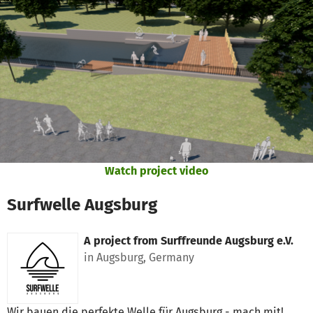
Skip to main content
Show accessibility statement
Watch project video
Surfwelle Augsburg
A project from
Surffreunde Augsburg e.V.
in Augsburg, Germany
Wir bauen die perfekte Welle für Augsburg - mach mit!