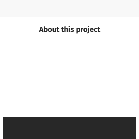
About this project
Till from Surffreunde Augsburg e.V.
is
responsible for this project