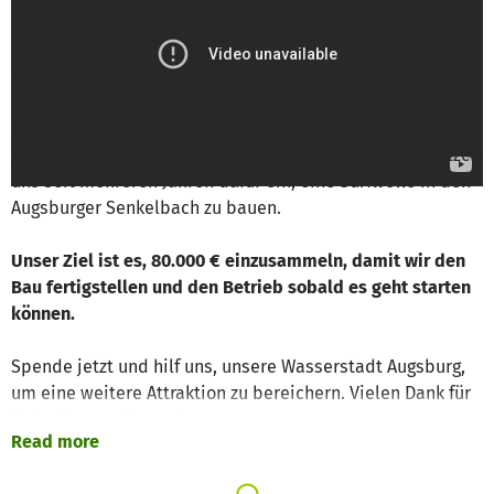
Write a message
Hi!
Wir sind mittlerweile über 800 Mitglieder im
gemeinnützigen Verein „Surffreunde Augsburg” und setzen
uns seit mehreren Jahren dafür ein, eine Surfwelle in den
Augsburger Senkelbach zu bauen.
Unser Ziel ist es, 80.000 € einzusammeln, damit wir den
Bau fertigstellen und den Betrieb sobald es geht starten
können.
Spende jetzt und hilf uns, unsere Wasserstadt Augsburg,
um eine weitere Attraktion zu bereichern. Vielen Dank für
Deine Unterstützung!
Read more
Mit dem finalen Baugenehmigungsbescheid in der Tasche,