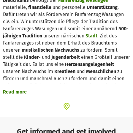
Brauchtums
benötigt der
Fanfarenzug Wasungen
materielle,
finanzielle
und personelle
Unterstützung
.
Dafür treten wir als Förderverein Fanfarenzug Wasungen
e.V. ein. Wir unterstützen die Pflege der Tradition des
Fanfarenzuges Wasungen und somit einer annähernd
500-
jährigen Tradition
unserer närrischen
Stadt
. Ziel des
Fanfarenzuges ist neben dem Erhalt des Brauchtums
unseren
musikalischen Nachwuchs
zu fördern. Somit
stellt die
Kinder-
und
Jugendarbeit
einen Großteil unserer
Tätigkeit dar. Es ist uns eine
Herzensangelegenheit
unseren Nachwuchs im
Kreativen
und
Menschlichen
zu
fördern und manchmal auch zu fordern und damit einen
Teil zur persönlichen Entwicklung eines jeden einzelnen
Read more
beizutragen
. Daher freuen wir uns über
jede
Unterstützung
! Denn:... "
Musik kann die Welt verändern
" -
Ludwig van Beethoven-
Get informed and get involved