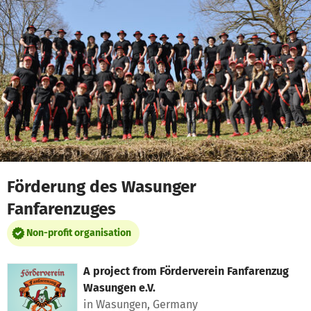
Skip to main content
Show accessibility statement
Förderung des Wasunger
Fanfarenzuges
Non-profit organisation
A project from
Förderverein Fanfarenzug
Wasungen e.V.
in Wasungen, Germany