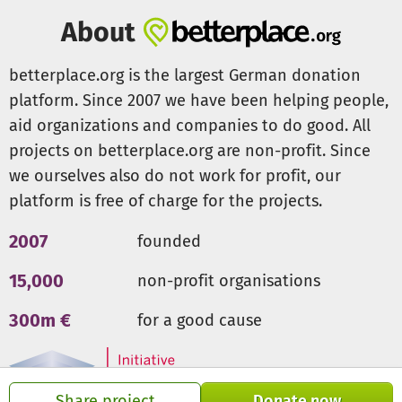
Unsere Bildungsprogramme und Tagesexkursionen sind
About
für Kinder, Erzieher:innen und Eltern kostenfrei. Deshalb
benötigen wir deine Unterstützung!
Mit deiner Spende
betterplace.org is the largest German donation
leistest du einen wichtigen Beitrag zum gesunden
platform. Since 2007 we have been helping people,
Aufwachsen unserer Kinder.
aid organizations and companies to do good. All
projects on betterplace.org are non-profit. Since
Vielen Dank für deine Unterstützung!
we ourselves also do not work for profit, our
platform is free of charge for the projects.
2007
founded
15,000
non-profit organisations
300m €
for a good cause
Share project
Donate now