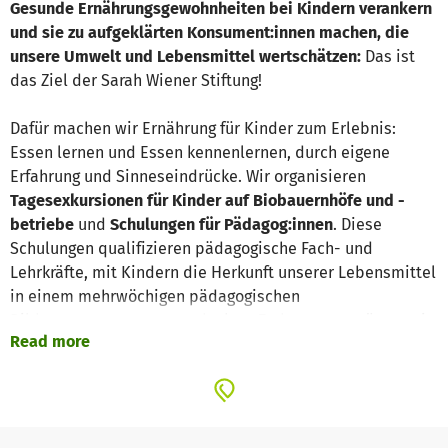
Gesunde Ernährungsgewohnheiten bei Kindern verankern
und sie zu aufgeklärten Konsument:innen machen, die
unsere Umwelt und Lebensmittel wertschätzen:
Das ist
das Ziel der Sarah Wiener Stiftung!
Dafür machen wir Ernährung für Kinder zum Erlebnis:
Essen lernen und Essen kennenlernen, durch eigene
Erfahrung und Sinneseindrücke. Wir organisieren
Tagesexkursionen für Kinder auf Biobauernhöfe und -
betriebe
und
Schulungen für Pädagog:innen
. Diese
Schulungen qualifizieren pädagogische Fach- und
Lehrkräfte, mit Kindern die Herkunft unserer Lebensmittel
in einem mehrwöchigen pädagogischen
Bildungsprogramm zu entdecken. Zudem unterstützen wir
Read more
Fachkräfte aktiv dabei, gemeinsam mit den Kindern zu
kochen –
durch Bildungsmaterialien, Lebensmittel und
Kochequipment.
Außerdem bringen wir das Thema gesunde und