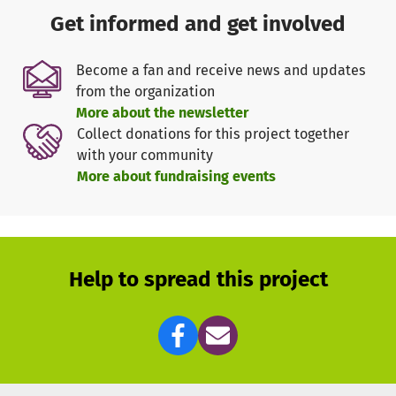
nachhaltige Ernährung direkt in die Familien. Wir bieten
Get informed and get involved
Kochworkshops für Familien in benachteiligten
Lebenslagen an
, die bedarfsgerecht und anschlussfähig
Become a fan and receive news and updates
zeigen, wie man gesund und lecker kocht und dabei die
from the organization
Beteiligung seiner Kinder am Kochen fördert.
More about the newsletter
Collect donations for this project together
Das alles machen wir nicht trocken und theoretisch,
with your community
sondern
echt, nah und praktisch
: durch Ess-Erlebnisse für
More about fundraising events
Kinder, die in Erinnerung bleiben und wirken!
Warum wir das machen?
Essen und Kochen und alles, was
damit zusammenhängt, prägen uns und haben
weitreichende Folgen:
unsere Erfahrungen in der Kindheit
Help to spread this project
entscheiden mit, wie wir später essen und beeinflussen
unsere Gewohnheiten und damit unsere Gesundheit. Mit
unserer Arbeit sorgen wir dafür, dass Kinder selbst
erleben, wie gutes Essen schmeckt, wo es herkommt und
wie es gemacht wird.