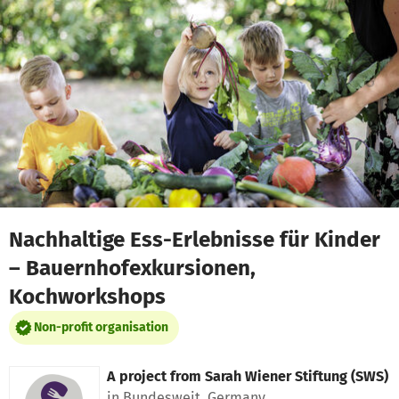
Skip to main content
Show accessibility statement
Nachhaltige Ess-Erlebnisse für Kinder
– Bauernhofexkursionen,
Kochworkshops
Non-profit organisation
A project from
Sarah Wiener Stiftung (SWS)
in Bundesweit, Germany