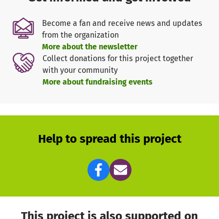
Versorgung und Betreuung im Hospiz werden zu 95 Prozent
durch die Kranken- und Pflegekassen finanziert. Ein
Become a fan and receive news and updates
Eigenanteil fällt für unsere Gäste nicht an. Die restlichen 5
from the organization
Prozent der laufenden Kosten müssen wir durch
More about the newsletter
Eigenmittel decken. Sie können uns mit Ihrer Spende
Collect donations for this project together
dabei helfen, schwerstkranken und sterbenden Menschen
with your community
auf ihrem letzten Lebensweg viele schöne Momente und
More about fundraising events
ein Gefühl der Geborgenheit zu schenken.
Das Albertinen Hospiz Norderstedt im Stadtteil
Friedrichsgabe wurde im November 2020 eröffnet. Es liegt
in gemeinsamer diakonischer und kommunaler
Help to spread this project
Trägerschaft. Gesellschafter sind das Albertinen-
Diakoniewerk, die Stadt Norderstedt und die Gemeinde
Henstedt-Ulzburg.
This project is also supported on