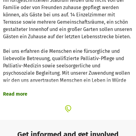
im fortgeschrittenen Stadium leiden und nicht von der
Familie oder von Freunden zuhause gepflegt werden
können, als Gäste bei uns auf. 14 Einzelzimmer mit
Terrasse sowie mehrere Gemeinschaftsräume, ein schön
gestalteter Innenhof und ein großer Garten sollen unseren
Gästen ein Zuhause auf der letzten Lebensstrecke bieten.
Bei uns erfahren die Menschen eine fürsorgliche und
liebevolle Betreuung, qualifizierte Palliativ-Pflege und
Palliativ-Medizin sowie seelsorgerliche und
psychosoziale Begleitung. Mit unserer Zuwendung wollen
wir den uns anvertrauten Menschen ein Leben in Würde
bis zuletzt ermöglichen.
Read more
Unser Hospiz steht allen Menschen offen, unabhängig von
ihrer Herkunft, ihrer Kultur oder Religion.
Die Arbeit unseres Hospizteams wird von Ehrenamtlichen
und durch Spenden unterstützt. Die Kosten für die
Get informed and get involved