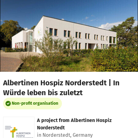
Skip to main content
Show accessibility statement
Albertinen Hospiz Norderstedt | In
Würde leben bis zuletzt
Non-profit organisation
A project from
Albertinen Hospiz
Norderstedt
in Norderstedt, Germany