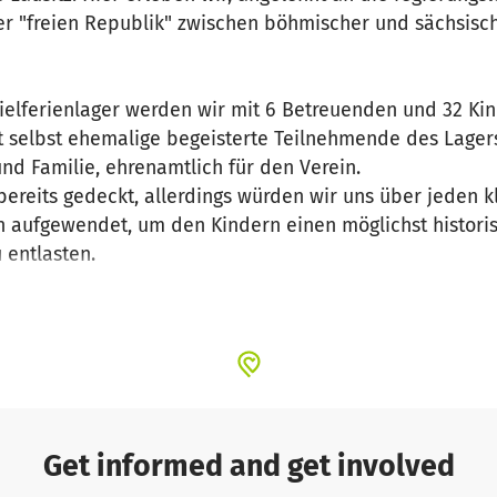
er "freien Republik" zwischen böhmischer und sächsisc
pielferienlager werden wir mit 6 Betreuenden und 32 Ki
 selbst ehemalige begeisterte Teilnehmende des Lagers
und Familie, ehrenamtlich für den Verein.
ereits gedeckt, allerdings würden wir uns über jeden k
n aufgewendet, um den Kindern einen möglichst historis
 entlasten.
ept wird auf unserer Homepage www.mitwitz.org näher 
 vorherigen Camps!
irtschaften wir nichts und sind froh, wenn wir ohne Min
otzdem unbedingt weiteren Generationen die Möglichkei
leben und lebenslange Freundschaften zu knüpfen.
Get informed and get involved