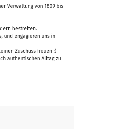
her Verwaltung von 1809 bis
ndern bestreiten.
, und engagieren uns in
leinen Zuschuss freuen :)
ch authentischen Alltag zu
beschrieben, hier finden Sie
us aus einem Vereinsjahr
t bieten, mit uns zusammen