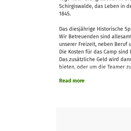
Schirgiswalde, das Leben in d
1845.
Das diesjährige Historische S
Wir Betreuenden sind allesamt
unserer Freizeit, neben Beruf 
Die Kosten für das Camp sind b
Das zusätzliche Geld wird dan
bieten, oder um die Teamer zu
Read more
Unser außergewöhnliches Konz
auch Bilder und Material von
Als gemeinnütziger Verein erw
heraus gehen, wollen aber tr
europäische Geschichte zu er