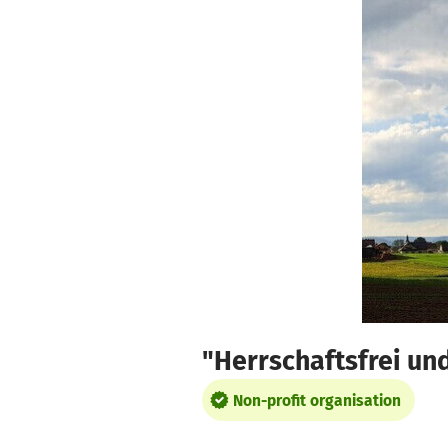
Skip to main content
Show accessibility statement
"Herrschaftsfrei u
Non-profit organisation