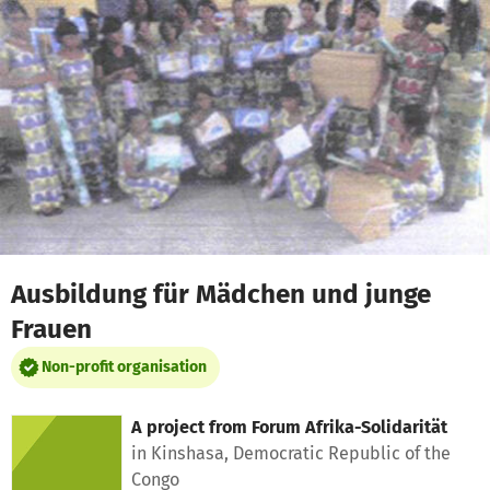
Skip to main content
Show accessibility statement
Ausbildung für Mädchen und junge
Frauen
Non-profit organisation
A project from
Forum Afrika-Solidarität
in Kinshasa, Democratic Republic of the
Congo