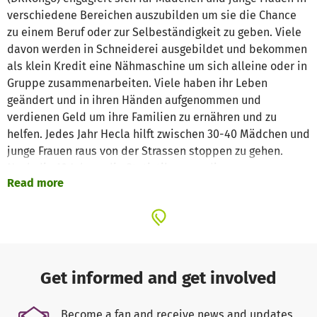
verschiedene Bereichen auszubilden um sie die Chance
zu einem Beruf oder zur Selbeständigkeit zu geben. Viele
davon werden in Schneiderei ausgebildet und bekommen
als klein Kredit eine Nähmaschine um sich alleine oder in
Gruppe zusammenarbeiten. Viele haben ihr Leben
geändert und in ihren Händen aufgenommen und
verdienen Geld um ihre Familien zu ernähren und zu
helfen. Jedes Jahr Hecla hilft zwischen 30-40 Mädchen und
junge Frauen raus von der Strassen stoppen zu gehen.
Nach die 10 Jahren die Statistiken von diesem
Read more
Engagement für diese nachgeteiligten Mädchen und junge
Frauen sind sehr gut und ermutigt die Organisation um
diese Hilfsprojekt weiter durchzuführen. Das Projekt hat 2
Mitarbeiterinnen als Referentinnen für die Nähkurse und
der Erfolg diesem Ausbildungsprojekt ist dass etwa 350
Mädchen und junge Frauen wurden schon als
Get informed and get involved
Schneiderinnen ausgebildet und raus von Armut,
AIDSrisiko, Prostitution und von der Arbeitslosikeit
Become a fan and receive news and updates