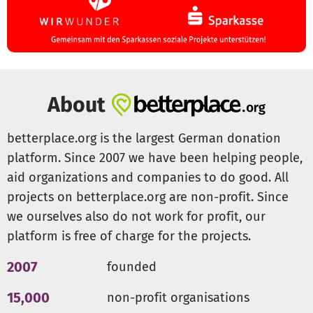
und Therapie, insbesondere von Kindern und
Jugendlichen und Menschen mit körperlichen oder
geistigen Einschränkungen oder seelischen
Erkrankungen
Die Unterstützung, Beherbergung, Therapie und
Vermittlung in Not geratener und heimatloser Tiere
About
Die Sensibilisierung der Gesellschaft für die
Mitgeschöpflichkeit von Tieren durch Vermittlung und
betterplace.org is the largest German donation
Wahrung der Ethik der Ehrfurcht vor dem Leben
platform. Since 2007 we have been helping people,
aid organizations and companies to do good. All
Damit wir dieses Miteinander weiterleben können,
projects on betterplace.org are non-profit. Since
brauchen wir Unterstützung.
we ourselves also do not work for profit, our
Eure Spenden ermöglichen:
platform is free of charge for the projects.
Futter, tierärztliche Versorgung und sichere
Unterbringung unserer Schützlinge
2007
founded
tiergestützte Begegnungs- und Förderangebote für
Kinder und Jugendliche
15,000
non-profit organisations
Pflege, Begleitung und Rehabilitation von Tieren, die