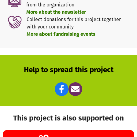
angewiesen.
from the organization
Deshalb begleitet unser Verein nicht nur Menschen –
More about the newsletter
sondern auch Tiere, die in Not geraten sind: alte Tiere,
Collect donations for this project together
kranke Tiere, Tiere, die keinen Platz mehr in der
with your community
Gesellschaft zu haben scheinen.
More about fundraising events
Wir geben ihnen Schutz, Versorgung, Zuwendung und neue
Wirkungsmöglichkeiten im achtsamen Miteinander.
Unser Leitgedanke:
Heilung ist keine Einbahnstraße.
Help to spread this project
In einer echten, lebendigen Beziehung zwischen Mensch
und Tier fließt Hilfe in beide Richtungen.
Zweck des Vereins sind daher die Förderung des
Tierschutzes und die Unterstützung von hilfsbedürftigen
Menschen. Erklärtes Ziel ist hierbei:
This project is also supported on
Die Förderung und Unterstützung von Menschen mit
besonderen Bedürfnissen durch tiergestützte Pädagogik