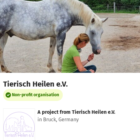
Skip to main content
Show accessibility statement
Tierisch Heilen e.V.
Non-profit organisation
A project from
Tierisch Heilen e.V.
in Bruck, Germany