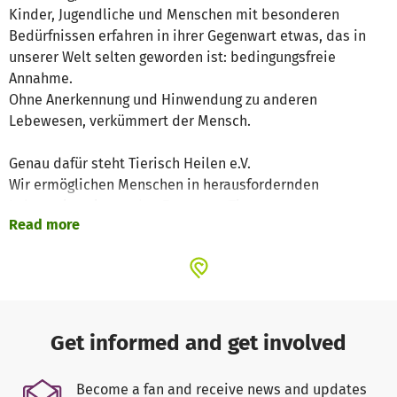
Kinder, Jugendliche und Menschen mit besonderen
Bedürfnissen erfahren in ihrer Gegenwart etwas, das in
unserer Welt selten geworden ist: bedingungsfreie
Annahme.
Ohne Anerkennung und Hinwendung zu anderen
Lebewesen, verkümmert der Mensch.
Genau dafür steht Tierisch Heilen e.V.
Wir ermöglichen Menschen in herausfordernden
Lebenssituationen den Zugang zu Tieren – zu
Read more
Begegnungen, die stärken, beruhigen, Vertrauen wecken
und innere Räume öffnen, die oft lange verschlossen
waren.
Doch wir sehen auch die andere Seite:
Tiere brauchen uns ebenso.
Get informed and get involved
Gerade in unserer heutigen, dicht besiedelten Welt sind
domestizierte Tiere vollständig auf menschliche Fürsorge
Become a fan and receive news and updates