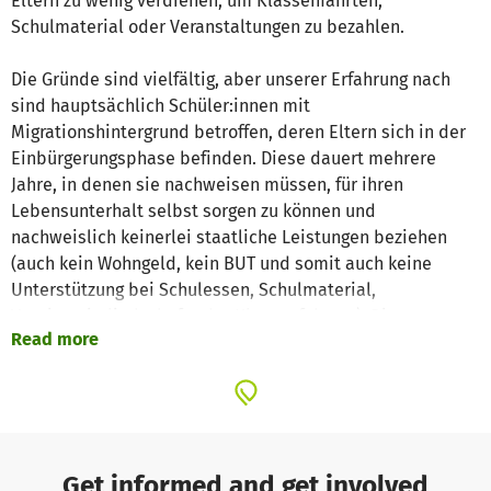
Eltern zu wenig verdienen, um Klassenfahrten,
Schulmaterial oder Veranstaltungen zu bezahlen.
Die Gründe sind vielfältig, aber unserer Erfahrung nach
sind hauptsächlich Schüler:innen mit
Migrationshintergrund betroffen, deren Eltern sich in der
Einbürgerungsphase befinden. Diese dauert mehrere
Jahre, in denen sie nachweisen müssen, für ihren
Lebensunterhalt selbst sorgen zu können und
nachweislich keinerlei staatliche Leistungen beziehen
(auch kein Wohngeld, kein BUT und somit auch keine
Unterstützung bei Schulessen, Schulmaterial,
Vereinsmitgliedschaft oder Klassenfahrten). Die
Read more
Leidtragenden sind oft die Kinder, da diese Familien
jahrelang oft weniger finanzielle Mittel zur Verfügung
haben als Hartz 4 - Leistungsempfänger.
Weitere Gründe, dass Kinder (vorübergehend) unter die
Armutsschwelle rutschen, können beispielsweise
Get informed and get involved