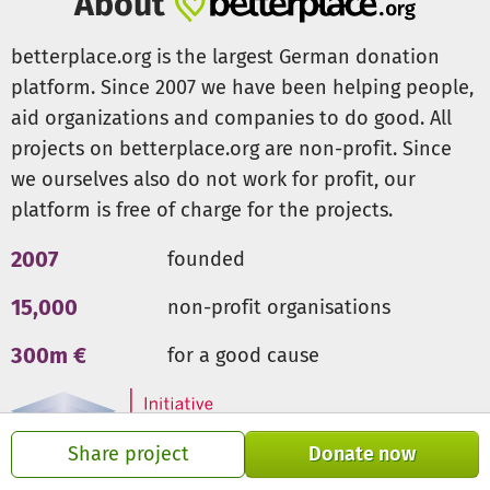
About
Die gemeinnützige Schülerfirma ("feine manufaktur") des
betterplace.org is the largest German donation
LFG Fördervereins hat es sich zum Ziel gesetzt, diese
platform. Since 2007 we have been helping people,
Schüler punktuell durch einen Zuschuss zu
aid organizations and companies to do good. All
Klassenfahrten, Veranstaltungen und den Kauf von
projects on betterplace.org are non-profit. Since
Schulmaterial zu unterstützen.
Voraussetzung für den Zuschuss ist, dass keine
we ourselves also do not work for profit, our
staatlichen Leistungen für den jeweiligen Zweck bezogen
platform is free of charge for the projects.
werden, um eine Doppelfinanzierung zu vermeiden. Der
Bedarf wird im Einzelfall geprüft. Die Antragstellung auf
2007
founded
einen Zuschuss läuft über den Klassenlehrer bzw. in der
15,000
non-profit organisations
Oberstufe über den Tutor.
300m €
for a good cause
Wenn Sie auf dieser Projektseite in unseren Förderfonds
für Schüler:innen aus einkommensschwachen Familien
spenden, wird Ihre Spende in vollem Umfang dazu
eingesetzt, Kindern Teilhabe zu ermöglichen, die sonst
Share project
Donate now
aus finanziellen Gründen ausgeschlossen wären.