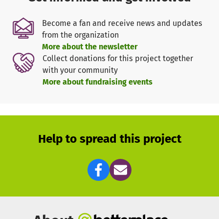
folgende sein:
- Familien mit wenig Einkommen und mehreren
Become a fan and receive news and updates
Geschwistern an verschiedenen Wohnorten,
from the organization
- Familien mit Fluchthintergrund in der Integrationsphase
More about the newsletter
- Pflege von Angehörigen ohne Pflegestufe,
Collect donations for this project together
- erhöhter Förderbedarf, Antragsverfahren mit
with your community
ausstehender Bewilligung,
More about fundraising events
- Situation mit erhöhtem finanziellen Aufwand, z.B. nach
Umzug, Trennung, Beerdigung usw.
Wenn Eltern dauerhaft wenig oder im Mindestlohnsektor
verdienen und plötzlich eine zusätzliche finanzielle
Help to spread this project
Belastung auftritt, können sie diese nicht mit
Ersparnissen kompensieren und die Familie muss sich
finanziell stark einschränken. Wie Sie sich vorstellen
können hat das auch Auswirkungen auf die Teilhabe an
unserer Schulkultur und auf das Selbstwertgefühl im
Klassenverband, denn die verminderte Zahlungsfähigkeit
kann auch zu Stigmatisierung und Ausgrenzung führen.