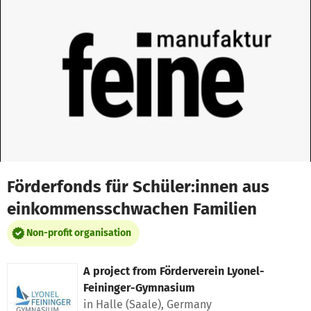
Skip to main content
Show accessibility statement
Förderfonds für Schüler:innen aus
einkommensschwachen Familien
Non-profit organisation
A project from
Förderverein Lyonel-
Feininger-Gymnasium
in Halle (Saale), Germany