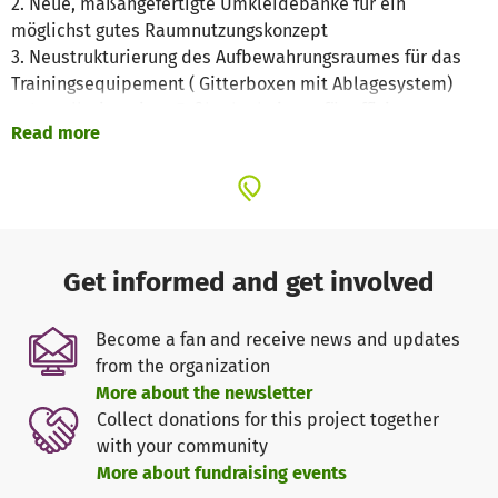
2. Neue, maßangefertigte Umkleidebänke für ein
möglichst gutes Raumnutzungskonzept
3. Neustrukturierung des Aufbewahrungsraumes für das
Trainingsequipement ( Gitterboxen mit Ablagesystem)
4. Installation einer Fußbodenheizung für effizienteres,
Read more
ernegetisch optimaleres Heizen
5. Renovieren des Duschbereichs
6. Schaffen von mehr persönlicher Ablagefläche
7. Entfernen der Holzvertäfelung/ Installation
Trockenbauwände u.v.m
8. Neue Fußbodenfliesen und Bodenausgleichsarbeiten
Get informed and get involved
9. Herausnehmen der bisherigen Trennwand
Become a fan and receive news and updates
Fleißige und motivierte Helfer*innen ( größtenteils
from the organization
Vereinsmitglieder*innen) haben wir. Uns fehlt aber das
More about the newsletter
nötige Kleingeld für die Materialien, um das Projekt
Collect donations for this project together
umsetzen zu können. Dafür brauchen wir eure
with your community
Unterstützung.
More about fundraising events