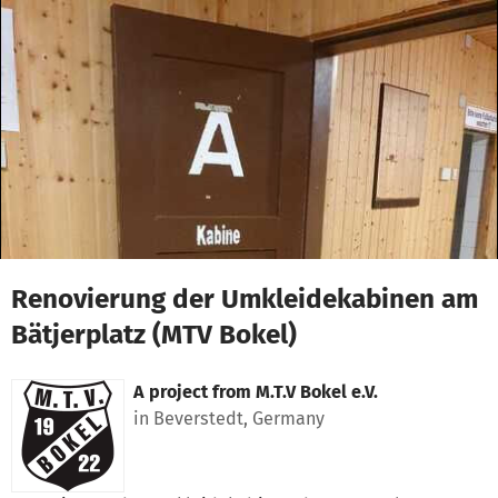
Skip to main content
Show accessibility statement
Renovierung der Umkleidekabinen am
Bätjerplatz (MTV Bokel)
A project from
M.T.V Bokel e.V.
in Beverstedt, Germany