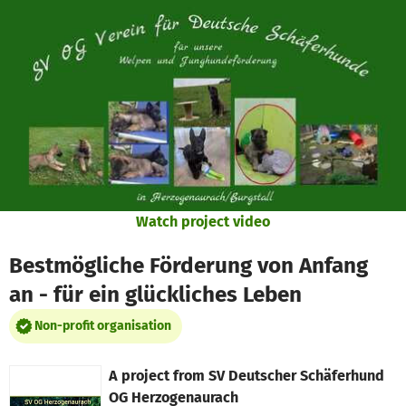
Skip to main content
Show accessibility statement
Watch project video
Bestmögliche Förderung von Anfang
an - für ein glückliches Leben
Non-profit organisation
A project from
SV Deutscher Schäferhund
OG Herzogenaurach