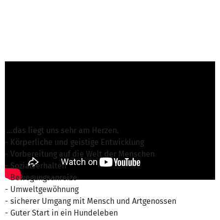
Frau Weiß from SV Deutscher Schäferhund OG
Herzogenaurach
is responsible for this project
Write a message
...das liegt uns sehr am Herzen.
- Körperliche und geistige Entwicklung
- Vorbereitung auf die Welt der Menschen
- Sozialverhalten
- Bewegungsanreize
- Umweltgewöhnung
- sicherer Umgang mit Mensch und Artgenossen
- Guter Start in ein Hundeleben