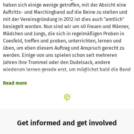
haben sich einige wenige getroffen, mit der Absicht eine
Auftritts- und Marchingband auf die Beine zu stellen und
mit der Vereinsgründung in 2012 ist dies auch "amtlich"
besiegelt worden. Nun sind wir um 40 Frauen und Männer,
Mädchen und Jungs, die sich in regelmäßigen Proben in
Coesfeld, treffen und proben, unterrichten, lernen und
üben, um eben diesem Auftrag und Anspruch gerecht zu
werden. Einige von uns spielen schon seit mehreren
Jahren ihre Trommel oder den Dudelsack, andere
wiederum lernen gerade erst, um möglichst bald die Band
zu unterstützen.
Read more
Wir wünschen uns finanzielle Unterstützung für die
Anschaffung neuer Kilts (für neue Bandmitglieder) ,für
Workshops um uns musikalisch immer weiter nach vorne
zu bringen und weiteres Bandequipment.
Get informed and get involved