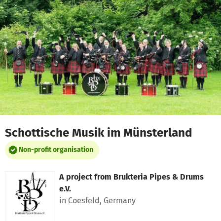
Skip to main content
Show accessibility statement
Schottische Musik im Münsterland
Non-profit organisation
A project from
Brukteria Pipes & Drums
e.V.
in Coesfeld, Germany